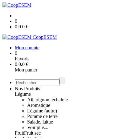
0
0
0.0
€
CoopESEM
Mon compte
0
Favoris
0
0.0
€
Mon panier
Nos Produits
Légume
Ail, oignon, échalote
Aromatique
Légume (autre)
Pomme de terre
Salade, laitue
Voir plus...
Fruit
Fruit sec