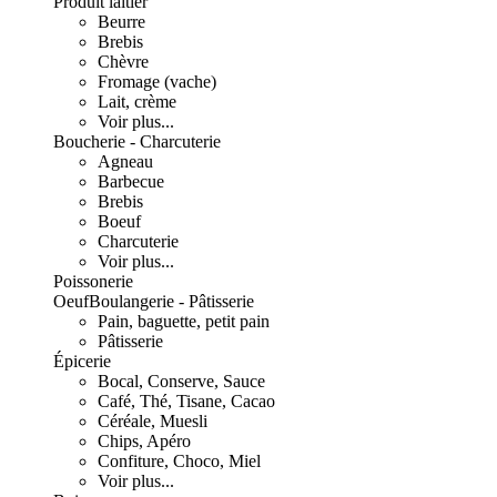
Produit laitier
Beurre
Brebis
Chèvre
Fromage (vache)
Lait, crème
Voir plus...
Boucherie - Charcuterie
Agneau
Barbecue
Brebis
Boeuf
Charcuterie
Voir plus...
Poissonerie
Oeuf
Boulangerie - Pâtisserie
Pain, baguette, petit pain
Pâtisserie
Épicerie
Bocal, Conserve, Sauce
Café, Thé, Tisane, Cacao
Céréale, Muesli
Chips, Apéro
Confiture, Choco, Miel
Voir plus...