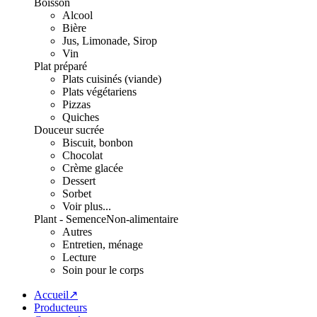
Boisson
Alcool
Bière
Jus, Limonade, Sirop
Vin
Plat préparé
Plats cuisinés (viande)
Plats végétariens
Pizzas
Quiches
Douceur sucrée
Biscuit, bonbon
Chocolat
Crème glacée
Dessert
Sorbet
Voir plus...
Plant - Semence
Non-alimentaire
Autres
Entretien, ménage
Lecture
Soin pour le corps
Accueil↗
Producteurs