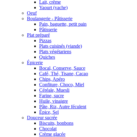
Lait, crème
Yaourt (vache)
Oeuf
Boulangerie - Pâtisserie
Pain, baguette, petit pain
Pâtisserie
Plat préparé
Pizzas
Plats cuisinés (viande)
Plats végétariens
Quiches
Épicerie
Bocal, Conserve, Sauce
Café, Thé, Tisane, Cacao
Chips, Apéro
Confiture, Choco, Miel
Céréale, Muesli
Farine, sucre
Huile, vinaigre
Pâte, Riz, Autre féculent
Épice, Sel
Douceur sucrée
Biscuits, bonbons
Chocolat
Crème glacée