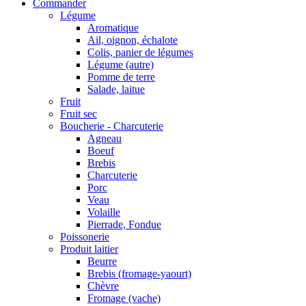
Commander
Légume
Aromatique
Ail, oignon, échalote
Colis, panier de légumes
Légume (autre)
Pomme de terre
Salade, laitue
Fruit
Fruit sec
Boucherie - Charcuterie
Agneau
Boeuf
Brebis
Charcuterie
Porc
Veau
Volaille
Pierrade, Fondue
Poissonerie
Produit laitier
Beurre
Brebis (fromage-yaourt)
Chèvre
Fromage (vache)