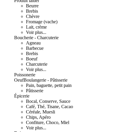
Produit laitier
Beurre
Brebis
Chèvre
Fromage (vache)
Lait, crème
Voir plus...
Boucherie - Charcuterie
Agneau
Barbecue
Brebis
Boeuf
Charcuterie
Voir plus...
Poissonerie
Oeuf
Boulangerie - Pâtisserie
Pain, baguette, petit pain
Pâtisserie
Épicerie
Bocal, Conserve, Sauce
Café, Thé, Tisane, Cacao
Céréale, Muesli
Chips, Apéro
Confiture, Choco, Miel
Voir plus...