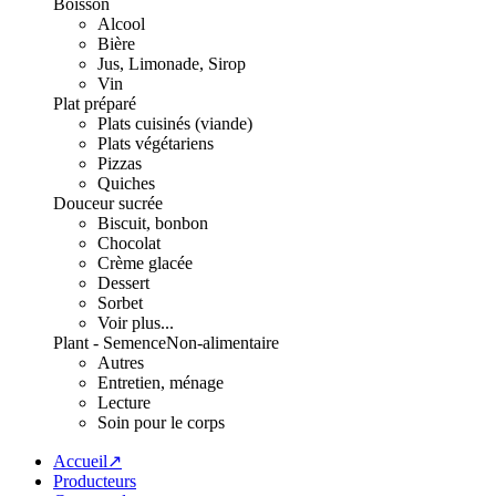
Boisson
Alcool
Bière
Jus, Limonade, Sirop
Vin
Plat préparé
Plats cuisinés (viande)
Plats végétariens
Pizzas
Quiches
Douceur sucrée
Biscuit, bonbon
Chocolat
Crème glacée
Dessert
Sorbet
Voir plus...
Plant - Semence
Non-alimentaire
Autres
Entretien, ménage
Lecture
Soin pour le corps
Accueil↗
Producteurs