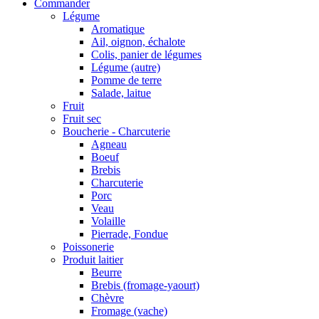
Commander
Légume
Aromatique
Ail, oignon, échalote
Colis, panier de légumes
Légume (autre)
Pomme de terre
Salade, laitue
Fruit
Fruit sec
Boucherie - Charcuterie
Agneau
Boeuf
Brebis
Charcuterie
Porc
Veau
Volaille
Pierrade, Fondue
Poissonerie
Produit laitier
Beurre
Brebis (fromage-yaourt)
Chèvre
Fromage (vache)