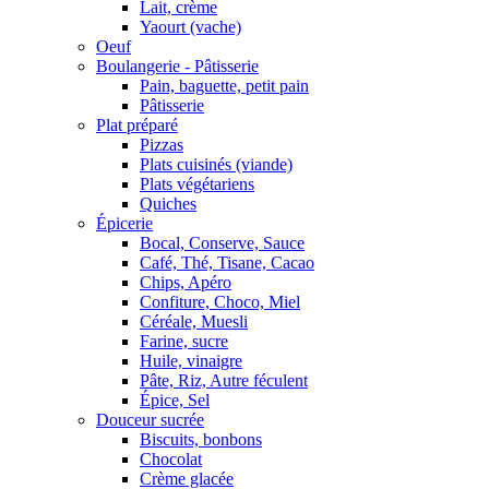
Lait, crème
Yaourt (vache)
Oeuf
Boulangerie - Pâtisserie
Pain, baguette, petit pain
Pâtisserie
Plat préparé
Pizzas
Plats cuisinés (viande)
Plats végétariens
Quiches
Épicerie
Bocal, Conserve, Sauce
Café, Thé, Tisane, Cacao
Chips, Apéro
Confiture, Choco, Miel
Céréale, Muesli
Farine, sucre
Huile, vinaigre
Pâte, Riz, Autre féculent
Épice, Sel
Douceur sucrée
Biscuits, bonbons
Chocolat
Crème glacée