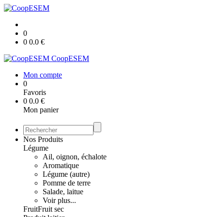
0
0
0.0
€
CoopESEM
Mon compte
0
Favoris
0
0.0
€
Mon panier
Nos Produits
Légume
Ail, oignon, échalote
Aromatique
Légume (autre)
Pomme de terre
Salade, laitue
Voir plus...
Fruit
Fruit sec