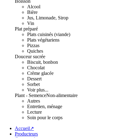
Boisson
Alcool
Bière
Jus, Limonade, Sirop
Vin
Plat préparé
Plats cuisinés (viande)
Plats végétariens
Pizzas
Quiches
Douceur sucrée
Biscuit, bonbon
Chocolat
Crème glacée
Dessert
Sorbet
Voir plus...
Plant - Semence
Non-alimentaire
Autres
Entretien, ménage
Lecture
Soin pour le corps
Accueil↗
Producteurs