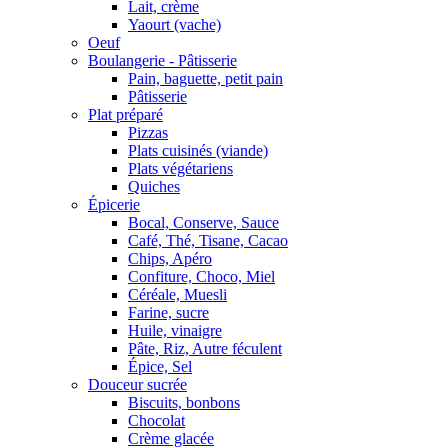
Lait, crème
Yaourt (vache)
Oeuf
Boulangerie - Pâtisserie
Pain, baguette, petit pain
Pâtisserie
Plat préparé
Pizzas
Plats cuisinés (viande)
Plats végétariens
Quiches
Épicerie
Bocal, Conserve, Sauce
Café, Thé, Tisane, Cacao
Chips, Apéro
Confiture, Choco, Miel
Céréale, Muesli
Farine, sucre
Huile, vinaigre
Pâte, Riz, Autre féculent
Épice, Sel
Douceur sucrée
Biscuits, bonbons
Chocolat
Crème glacée