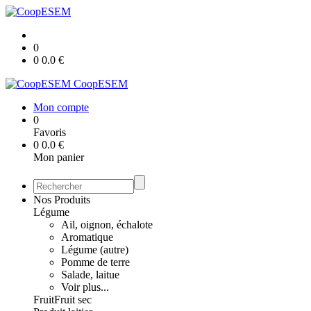
0
0
0.0
€
CoopESEM
Mon compte
0
Favoris
0
0.0
€
Mon panier
Nos Produits
Légume
Ail, oignon, échalote
Aromatique
Légume (autre)
Pomme de terre
Salade, laitue
Voir plus...
Fruit
Fruit sec