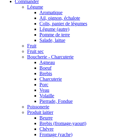
Commander
Légume
Aromatique
Ail, oignon, échalote
Colis, panier de légumes
Légume (autre)
Pomme de terre
Salade, laitue
Fruit
Fruit sec
Boucherie - Charcuterie
Agneau
Boeuf
Brebis
Charcuterie
Porc
Veau
Volaille
Pierrade, Fondue
Poissonerie
Produit laitier
Beurre
Brebis (fromage-yaourt)
Chèvre
Fromage (vache)