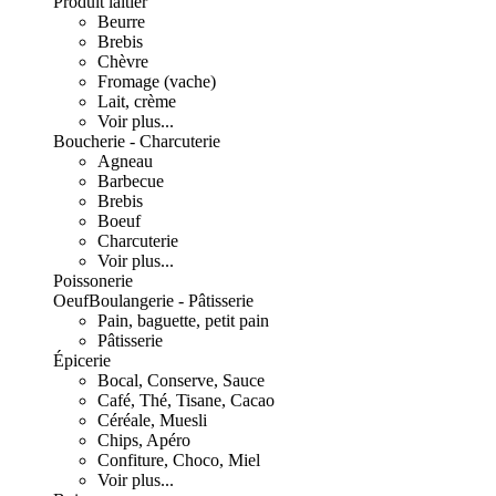
Produit laitier
Beurre
Brebis
Chèvre
Fromage (vache)
Lait, crème
Voir plus...
Boucherie - Charcuterie
Agneau
Barbecue
Brebis
Boeuf
Charcuterie
Voir plus...
Poissonerie
Oeuf
Boulangerie - Pâtisserie
Pain, baguette, petit pain
Pâtisserie
Épicerie
Bocal, Conserve, Sauce
Café, Thé, Tisane, Cacao
Céréale, Muesli
Chips, Apéro
Confiture, Choco, Miel
Voir plus...