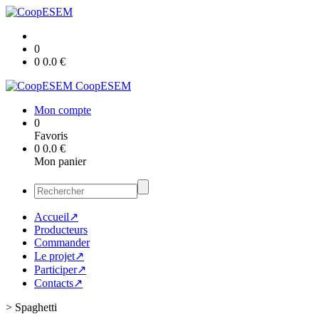
0
0
0.0
€
CoopESEM
Mon compte
0
Favoris
0
0.0
€
Mon panier
Accueil↗
Producteurs
Commander
Le projet↗
Participer↗
Contacts↗
>
Spaghetti