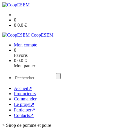
0
0
0.0
€
CoopESEM
Mon compte
0
Favoris
0
0.0
€
Mon panier
Accueil↗
Producteurs
Commander
Le projet↗
Participer↗
Contacts↗
>
Sirop de pomme et poire