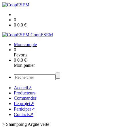
0
0
0.0
€
CoopESEM
Mon compte
0
Favoris
0
0.0
€
Mon panier
Accueil↗
Producteurs
Commander
Le projet↗
Participer↗
Contacts↗
>
Shampoing Argile verte