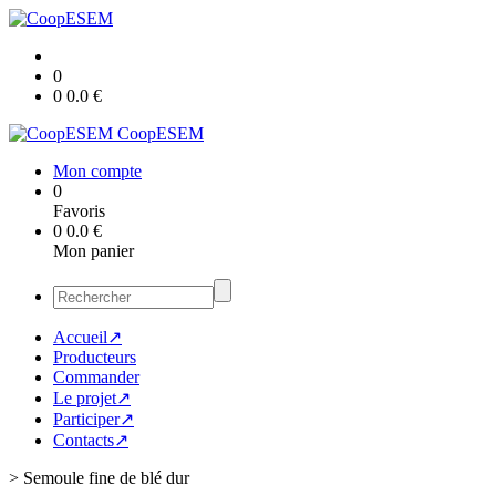
0
0
0.0
€
CoopESEM
Mon compte
0
Favoris
0
0.0
€
Mon panier
Accueil↗
Producteurs
Commander
Le projet↗
Participer↗
Contacts↗
>
Semoule fine de blé dur