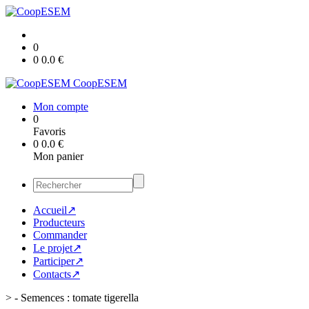
0
0
0.0
€
CoopESEM
Mon compte
0
Favoris
0
0.0
€
Mon panier
Accueil↗
Producteurs
Commander
Le projet↗
Participer↗
Contacts↗
>
- Semences : tomate tigerella