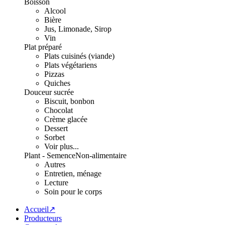
Boisson
Alcool
Bière
Jus, Limonade, Sirop
Vin
Plat préparé
Plats cuisinés (viande)
Plats végétariens
Pizzas
Quiches
Douceur sucrée
Biscuit, bonbon
Chocolat
Crème glacée
Dessert
Sorbet
Voir plus...
Plant - Semence
Non-alimentaire
Autres
Entretien, ménage
Lecture
Soin pour le corps
Accueil↗
Producteurs