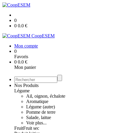
0
0
0.0
€
CoopESEM
Mon compte
0
Favoris
0
0.0
€
Mon panier
Nos Produits
Légume
Ail, oignon, échalote
Aromatique
Légume (autre)
Pomme de terre
Salade, laitue
Voir plus...
Fruit
Fruit sec