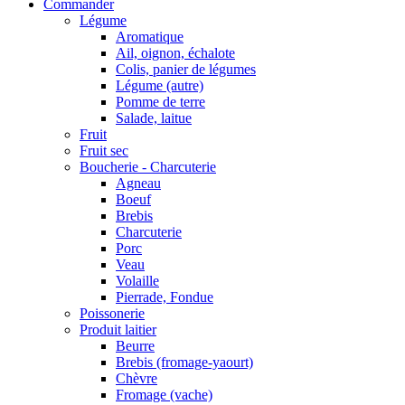
Commander
Légume
Aromatique
Ail, oignon, échalote
Colis, panier de légumes
Légume (autre)
Pomme de terre
Salade, laitue
Fruit
Fruit sec
Boucherie - Charcuterie
Agneau
Boeuf
Brebis
Charcuterie
Porc
Veau
Volaille
Pierrade, Fondue
Poissonerie
Produit laitier
Beurre
Brebis (fromage-yaourt)
Chèvre
Fromage (vache)