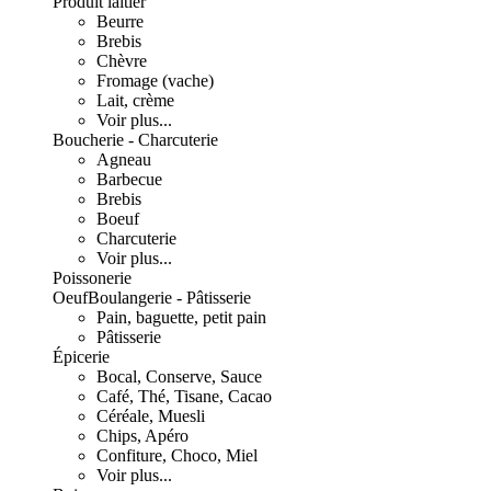
Produit laitier
Beurre
Brebis
Chèvre
Fromage (vache)
Lait, crème
Voir plus...
Boucherie - Charcuterie
Agneau
Barbecue
Brebis
Boeuf
Charcuterie
Voir plus...
Poissonerie
Oeuf
Boulangerie - Pâtisserie
Pain, baguette, petit pain
Pâtisserie
Épicerie
Bocal, Conserve, Sauce
Café, Thé, Tisane, Cacao
Céréale, Muesli
Chips, Apéro
Confiture, Choco, Miel
Voir plus...