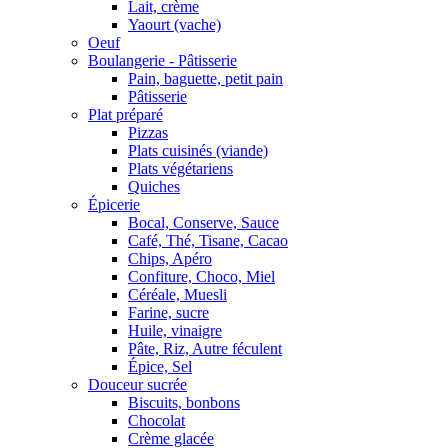
Lait, crème
Yaourt (vache)
Oeuf
Boulangerie - Pâtisserie
Pain, baguette, petit pain
Pâtisserie
Plat préparé
Pizzas
Plats cuisinés (viande)
Plats végétariens
Quiches
Épicerie
Bocal, Conserve, Sauce
Café, Thé, Tisane, Cacao
Chips, Apéro
Confiture, Choco, Miel
Céréale, Muesli
Farine, sucre
Huile, vinaigre
Pâte, Riz, Autre féculent
Épice, Sel
Douceur sucrée
Biscuits, bonbons
Chocolat
Crème glacée