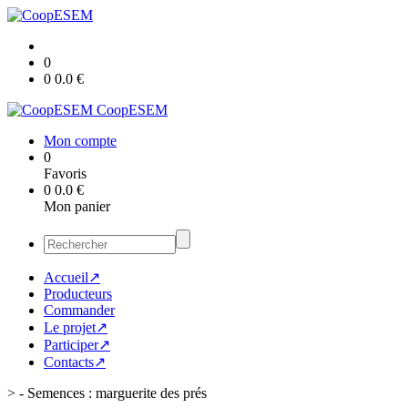
0
0
0.0
€
CoopESEM
Mon compte
0
Favoris
0
0.0
€
Mon panier
Accueil↗
Producteurs
Commander
Le projet↗
Participer↗
Contacts↗
>
- Semences : marguerite des prés