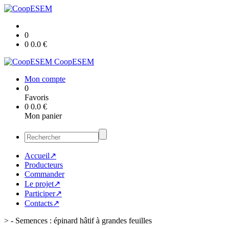
0
0
0.0
€
CoopESEM
Mon compte
0
Favoris
0
0.0
€
Mon panier
Accueil↗
Producteurs
Commander
Le projet↗
Participer↗
Contacts↗
>
- Semences : épinard hâtif à grandes feuilles