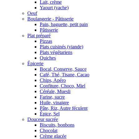
Lait, crème
Yaourt (vache)
Oeuf
Boulangerie - Pâtisserie
Pain, baguette, petit pain
Pâtisserie
Plat préparé
Pizzas
Plats cuisinés (viande)
Plats végétariens
Quiches
Épicerie
Bocal, Conserve, Sauce
Café, Thé, Tisane, Cacao
Chips, Apéro
Confiture, Choco, Miel
Céréale, Muesli
Farine, sucre
Huile, vinaigre
Pâte, Riz, Autre féculent
Épice, Sel
Douceur sucrée
Biscuits, bonbons
Chocolat
Crème glacée