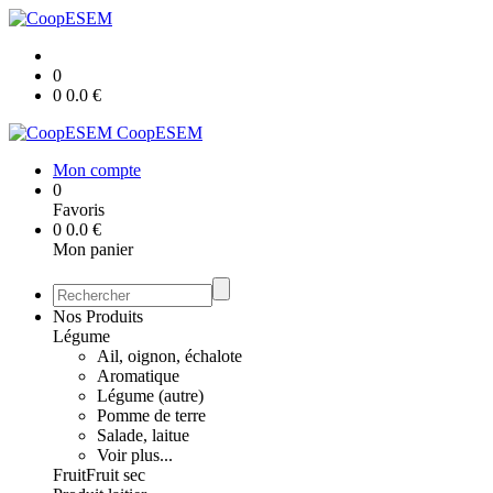
0
0
0.0
€
CoopESEM
Mon compte
0
Favoris
0
0.0
€
Mon panier
Nos Produits
Légume
Ail, oignon, échalote
Aromatique
Légume (autre)
Pomme de terre
Salade, laitue
Voir plus...
Fruit
Fruit sec