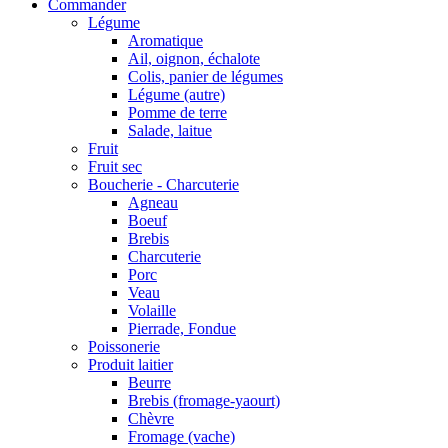
Commander
Légume
Aromatique
Ail, oignon, échalote
Colis, panier de légumes
Légume (autre)
Pomme de terre
Salade, laitue
Fruit
Fruit sec
Boucherie - Charcuterie
Agneau
Boeuf
Brebis
Charcuterie
Porc
Veau
Volaille
Pierrade, Fondue
Poissonerie
Produit laitier
Beurre
Brebis (fromage-yaourt)
Chèvre
Fromage (vache)