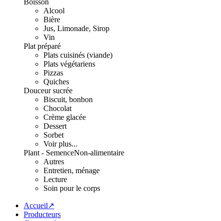
Boisson
Alcool
Bière
Jus, Limonade, Sirop
Vin
Plat préparé
Plats cuisinés (viande)
Plats végétariens
Pizzas
Quiches
Douceur sucrée
Biscuit, bonbon
Chocolat
Crème glacée
Dessert
Sorbet
Voir plus...
Plant - Semence
Non-alimentaire
Autres
Entretien, ménage
Lecture
Soin pour le corps
Accueil↗
Producteurs