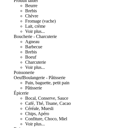
Produit laitier
Beurre
Brebis
Chèvre
Fromage (vache)
Lait, crème
Voir plus...
Boucherie - Charcuterie
Agneau
Barbecue
Brebis
Boeuf
Charcuterie
Voir plus...
Poissonerie
Oeuf
Boulangerie - Pâtisserie
Pain, baguette, petit pain
Pâtisserie
Épicerie
Bocal, Conserve, Sauce
Café, Thé, Tisane, Cacao
Céréale, Muesli
Chips, Apéro
Confiture, Choco, Miel
Voir plus...