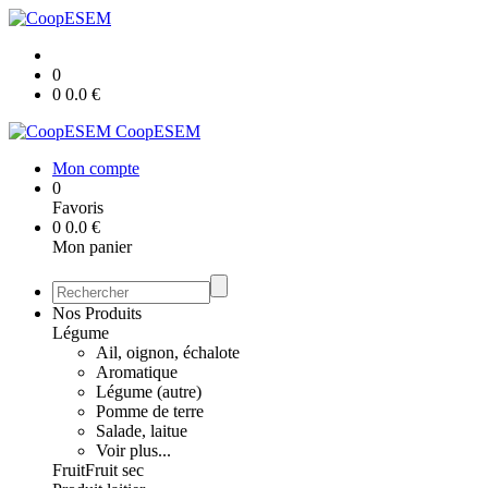
0
0
0.0
€
CoopESEM
Mon compte
0
Favoris
0
0.0
€
Mon panier
Nos Produits
Légume
Ail, oignon, échalote
Aromatique
Légume (autre)
Pomme de terre
Salade, laitue
Voir plus...
Fruit
Fruit sec