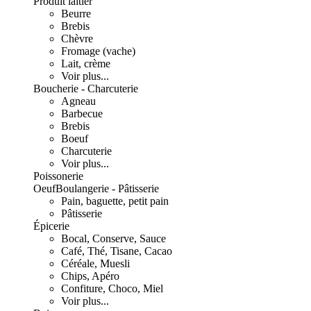
Produit laitier
Beurre
Brebis
Chèvre
Fromage (vache)
Lait, crème
Voir plus...
Boucherie - Charcuterie
Agneau
Barbecue
Brebis
Boeuf
Charcuterie
Voir plus...
Poissonerie
Oeuf
Boulangerie - Pâtisserie
Pain, baguette, petit pain
Pâtisserie
Épicerie
Bocal, Conserve, Sauce
Café, Thé, Tisane, Cacao
Céréale, Muesli
Chips, Apéro
Confiture, Choco, Miel
Voir plus...