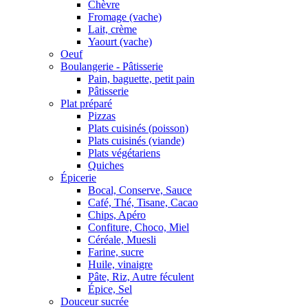
Chèvre
Fromage (vache)
Lait, crème
Yaourt (vache)
Oeuf
Boulangerie - Pâtisserie
Pain, baguette, petit pain
Pâtisserie
Plat préparé
Pizzas
Plats cuisinés (poisson)
Plats cuisinés (viande)
Plats végétariens
Quiches
Épicerie
Bocal, Conserve, Sauce
Café, Thé, Tisane, Cacao
Chips, Apéro
Confiture, Choco, Miel
Céréale, Muesli
Farine, sucre
Huile, vinaigre
Pâte, Riz, Autre féculent
Épice, Sel
Douceur sucrée