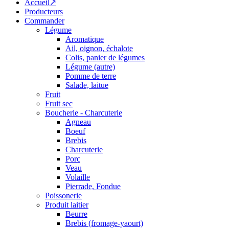
Accueil↗
Producteurs
Commander
Légume
Aromatique
Ail, oignon, échalote
Colis, panier de légumes
Légume (autre)
Pomme de terre
Salade, laitue
Fruit
Fruit sec
Boucherie - Charcuterie
Agneau
Boeuf
Brebis
Charcuterie
Porc
Veau
Volaille
Pierrade, Fondue
Poissonerie
Produit laitier
Beurre
Brebis (fromage-yaourt)