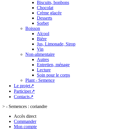
Biscuits, bonbons
Chocolat
Crème glacée
Desserts
Sorbet
Boisson
Alcool
Bière
Jus, Limonade, Sirop
Vin
Non-alimentaire
Autres
Entretien, ménage
Lecture
Soin pour le corps
Plant - Semence
Le projet↗
Participer↗
Contacts↗
>
- Semences : coriandre
Accès direct
Commander
Mon compte