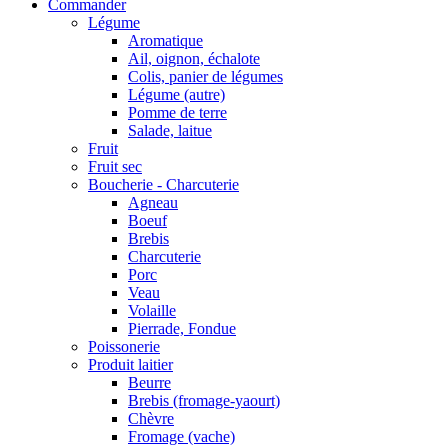
Commander
Légume
Aromatique
Ail, oignon, échalote
Colis, panier de légumes
Légume (autre)
Pomme de terre
Salade, laitue
Fruit
Fruit sec
Boucherie - Charcuterie
Agneau
Boeuf
Brebis
Charcuterie
Porc
Veau
Volaille
Pierrade, Fondue
Poissonerie
Produit laitier
Beurre
Brebis (fromage-yaourt)
Chèvre
Fromage (vache)