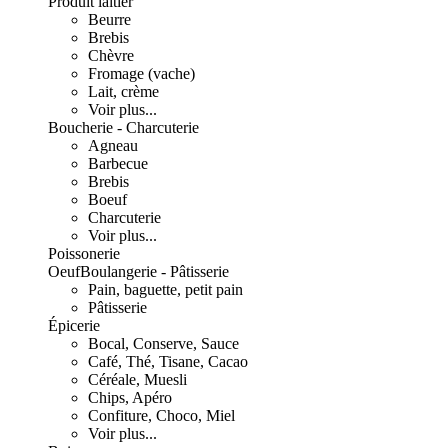
Produit laitier
Beurre
Brebis
Chèvre
Fromage (vache)
Lait, crème
Voir plus...
Boucherie - Charcuterie
Agneau
Barbecue
Brebis
Boeuf
Charcuterie
Voir plus...
Poissonerie
Oeuf
Boulangerie - Pâtisserie
Pain, baguette, petit pain
Pâtisserie
Épicerie
Bocal, Conserve, Sauce
Café, Thé, Tisane, Cacao
Céréale, Muesli
Chips, Apéro
Confiture, Choco, Miel
Voir plus...