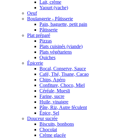
Lait, crème
Yaourt (vache)
Oeuf
Boulangerie - Pâtisserie
Pain, baguette, petit pain
Pâtisserie
Plat préparé
Pizzas
Plats cuisinés (viande)
Plats végétariens
Quiches
Épicerie
Bocal, Conserve, Sauce
Café, Thé, Tisane, Cacao
Chips, Apéro
Confiture, Choco, Miel
Céréale, Muesli
Farine, sucre
Huile, vinaigre
Pâte, Riz, Autre féculent
Épice, Sel
Douceur sucrée
Biscuits, bonbons
Chocolat
Crème glacée