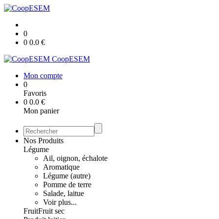
0
0
0.0
€
CoopESEM
Mon compte
0
Favoris
0
0.0
€
Mon panier
Nos Produits
Légume
Ail, oignon, échalote
Aromatique
Légume (autre)
Pomme de terre
Salade, laitue
Voir plus...
Fruit
Fruit sec