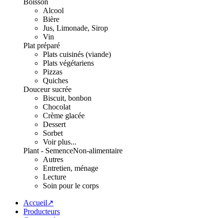
Boisson
Alcool
Bière
Jus, Limonade, Sirop
Vin
Plat préparé
Plats cuisinés (viande)
Plats végétariens
Pizzas
Quiches
Douceur sucrée
Biscuit, bonbon
Chocolat
Crème glacée
Dessert
Sorbet
Voir plus...
Plant - Semence
Non-alimentaire
Autres
Entretien, ménage
Lecture
Soin pour le corps
Accueil↗
Producteurs