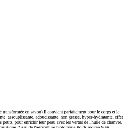
é transformée en savon) Il convient parfaitement pour le corps et le
dante, assouplissante, adoucissante, non grasse, hyper-hydratante, effet
petits, pour enrichir leur peau avec les vertus de l'huile de chanvre.
 caustique. *issu de l'agriculture biologique Poids moyen 90gr