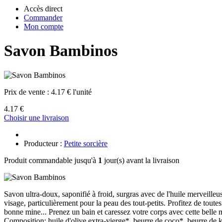
Accès direct
Commander
Mon compte
Savon Bambinos
Prix de vente :
4.17 € l'unité
4.17 €
Choisir une livraison
Producteur :
Petite sorcière
Produit commandable jusqu'à
1
jour(s) avant la livraison
Savon ultra-doux, saponifié à froid, surgras avec de l'huile merveilleu
visage, particulièrement pour la peau des tout-petits. Profitez de toute
bonne mine... Prenez un bain et caressez votre corps avec cette belle m
Composition: huile d'olive extra-vierge*, beurre de coco*, beurre de k