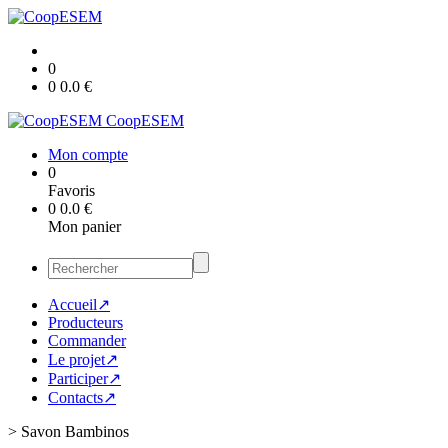
0
0
0.0
€
CoopESEM
Mon compte
0
Favoris
0
0.0
€
Mon panier
Accueil↗
Producteurs
Commander
Le projet↗
Participer↗
Contacts↗
>
Savon Bambinos