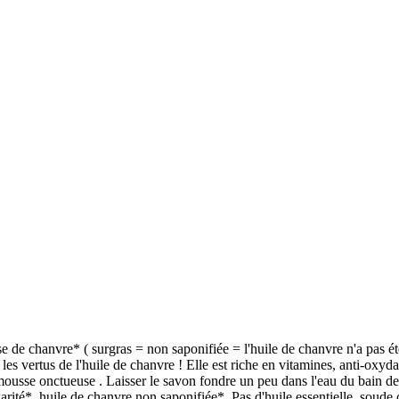
se de chanvre* ( surgras = non saponifiée = l'huile de chanvre n'a pas ét
s les vertus de l'huile de chanvre ! Elle est riche en vitamines, anti-oxy
ousse onctueuse . Laisser le savon fondre un peu dans l'eau du bain des 
arité*, huile de chanvre non saponifiée*. Pas d'huile essentielle, soude