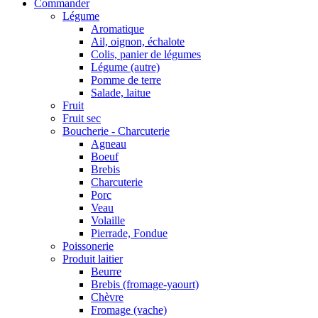
Commander
Légume
Aromatique
Ail, oignon, échalote
Colis, panier de légumes
Légume (autre)
Pomme de terre
Salade, laitue
Fruit
Fruit sec
Boucherie - Charcuterie
Agneau
Boeuf
Brebis
Charcuterie
Porc
Veau
Volaille
Pierrade, Fondue
Poissonerie
Produit laitier
Beurre
Brebis (fromage-yaourt)
Chèvre
Fromage (vache)