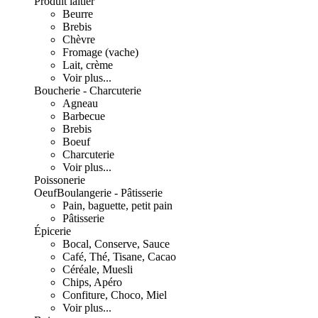
Produit laitier
Beurre
Brebis
Chèvre
Fromage (vache)
Lait, crème
Voir plus...
Boucherie - Charcuterie
Agneau
Barbecue
Brebis
Boeuf
Charcuterie
Voir plus...
Poissonerie
Oeuf
Boulangerie - Pâtisserie
Pain, baguette, petit pain
Pâtisserie
Épicerie
Bocal, Conserve, Sauce
Café, Thé, Tisane, Cacao
Céréale, Muesli
Chips, Apéro
Confiture, Choco, Miel
Voir plus...