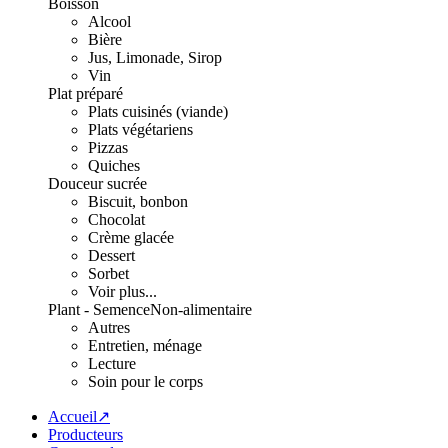
Boisson
Alcool
Bière
Jus, Limonade, Sirop
Vin
Plat préparé
Plats cuisinés (viande)
Plats végétariens
Pizzas
Quiches
Douceur sucrée
Biscuit, bonbon
Chocolat
Crème glacée
Dessert
Sorbet
Voir plus...
Plant - Semence
Non-alimentaire
Autres
Entretien, ménage
Lecture
Soin pour le corps
Accueil↗
Producteurs