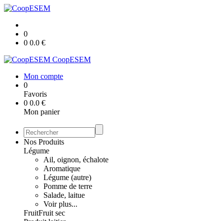
0
0
0.0
€
CoopESEM
Mon compte
0
Favoris
0
0.0
€
Mon panier
Nos Produits
Légume
Ail, oignon, échalote
Aromatique
Légume (autre)
Pomme de terre
Salade, laitue
Voir plus...
Fruit
Fruit sec