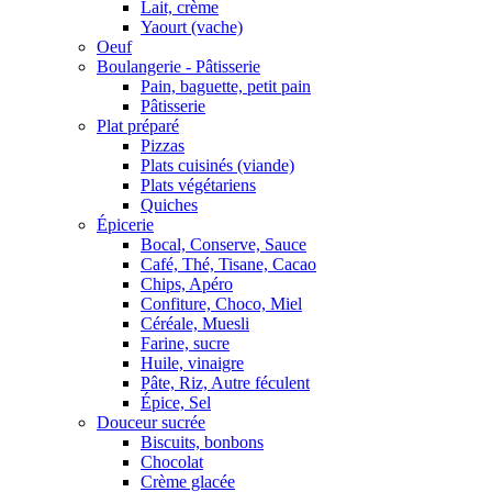
Lait, crème
Yaourt (vache)
Oeuf
Boulangerie - Pâtisserie
Pain, baguette, petit pain
Pâtisserie
Plat préparé
Pizzas
Plats cuisinés (viande)
Plats végétariens
Quiches
Épicerie
Bocal, Conserve, Sauce
Café, Thé, Tisane, Cacao
Chips, Apéro
Confiture, Choco, Miel
Céréale, Muesli
Farine, sucre
Huile, vinaigre
Pâte, Riz, Autre féculent
Épice, Sel
Douceur sucrée
Biscuits, bonbons
Chocolat
Crème glacée