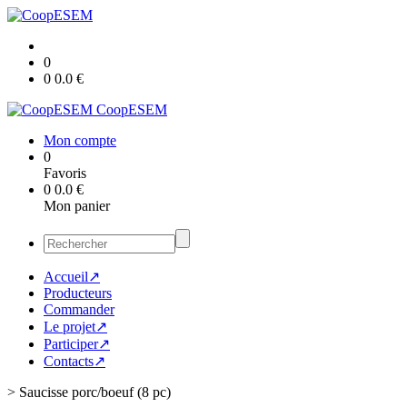
0
0
0.0
€
CoopESEM
Mon compte
0
Favoris
0
0.0
€
Mon panier
Accueil↗
Producteurs
Commander
Le projet↗
Participer↗
Contacts↗
>
Saucisse porc/boeuf (8 pc)