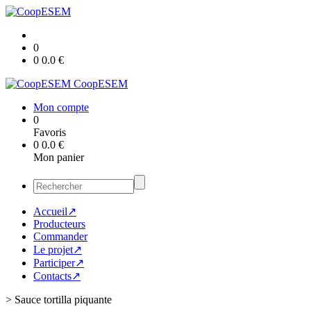
0
0
0.0
€
CoopESEM
Mon compte
0
Favoris
0
0.0
€
Mon panier
Accueil↗
Producteurs
Commander
Le projet↗
Participer↗
Contacts↗
>
Sauce tortilla piquante