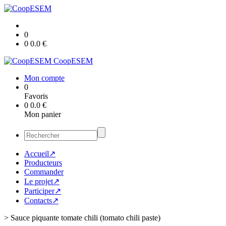
0
0
0.0
€
CoopESEM
Mon compte
0
Favoris
0
0.0
€
Mon panier
Accueil↗
Producteurs
Commander
Le projet↗
Participer↗
Contacts↗
>
Sauce piquante tomate chili (tomato chili paste)