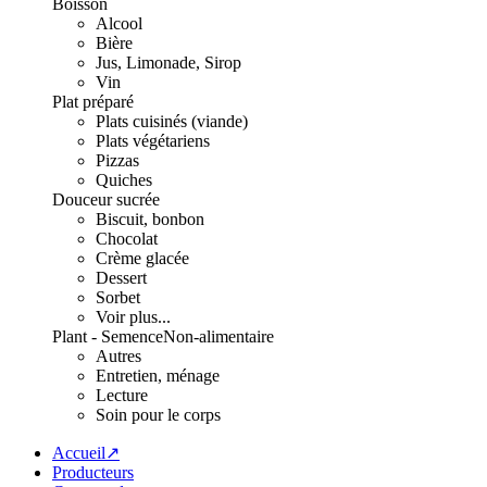
Boisson
Alcool
Bière
Jus, Limonade, Sirop
Vin
Plat préparé
Plats cuisinés (viande)
Plats végétariens
Pizzas
Quiches
Douceur sucrée
Biscuit, bonbon
Chocolat
Crème glacée
Dessert
Sorbet
Voir plus...
Plant - Semence
Non-alimentaire
Autres
Entretien, ménage
Lecture
Soin pour le corps
Accueil↗
Producteurs