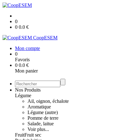
0
0
0.0
€
CoopESEM
Mon compte
0
Favoris
0
0.0
€
Mon panier
Nos Produits
Légume
Ail, oignon, échalote
Aromatique
Légume (autre)
Pomme de terre
Salade, laitue
Voir plus...
Fruit
Fruit sec