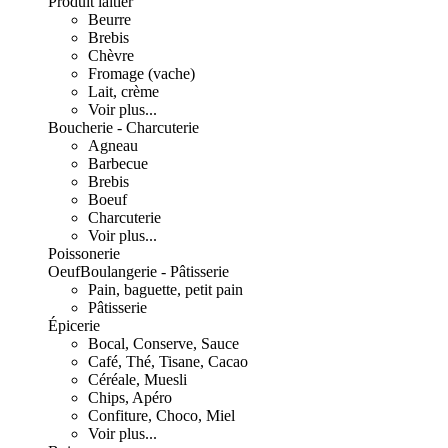
Produit laitier
Beurre
Brebis
Chèvre
Fromage (vache)
Lait, crème
Voir plus...
Boucherie - Charcuterie
Agneau
Barbecue
Brebis
Boeuf
Charcuterie
Voir plus...
Poissonerie
Oeuf
Boulangerie - Pâtisserie
Pain, baguette, petit pain
Pâtisserie
Épicerie
Bocal, Conserve, Sauce
Café, Thé, Tisane, Cacao
Céréale, Muesli
Chips, Apéro
Confiture, Choco, Miel
Voir plus...