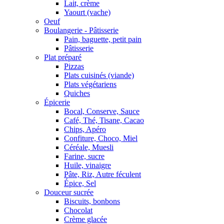
Lait, crème
Yaourt (vache)
Oeuf
Boulangerie - Pâtisserie
Pain, baguette, petit pain
Pâtisserie
Plat préparé
Pizzas
Plats cuisinés (viande)
Plats végétariens
Quiches
Épicerie
Bocal, Conserve, Sauce
Café, Thé, Tisane, Cacao
Chips, Apéro
Confiture, Choco, Miel
Céréale, Muesli
Farine, sucre
Huile, vinaigre
Pâte, Riz, Autre féculent
Épice, Sel
Douceur sucrée
Biscuits, bonbons
Chocolat
Crème glacée