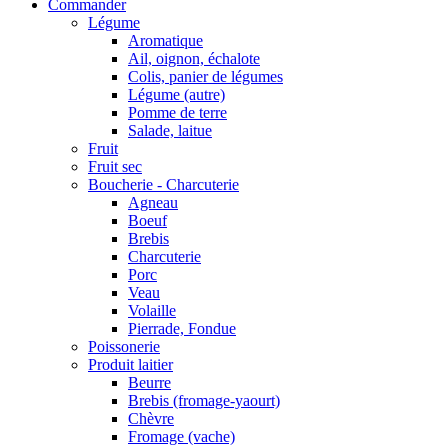
Commander
Légume
Aromatique
Ail, oignon, échalote
Colis, panier de légumes
Légume (autre)
Pomme de terre
Salade, laitue
Fruit
Fruit sec
Boucherie - Charcuterie
Agneau
Boeuf
Brebis
Charcuterie
Porc
Veau
Volaille
Pierrade, Fondue
Poissonerie
Produit laitier
Beurre
Brebis (fromage-yaourt)
Chèvre
Fromage (vache)