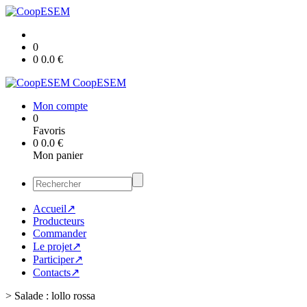
0
0
0.0
€
CoopESEM
Mon compte
0
Favoris
0
0.0
€
Mon panier
Accueil↗
Producteurs
Commander
Le projet↗
Participer↗
Contacts↗
>
Salade : lollo rossa