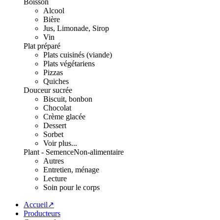
Boisson
Alcool
Bière
Jus, Limonade, Sirop
Vin
Plat préparé
Plats cuisinés (viande)
Plats végétariens
Pizzas
Quiches
Douceur sucrée
Biscuit, bonbon
Chocolat
Crème glacée
Dessert
Sorbet
Voir plus...
Plant - Semence
Non-alimentaire
Autres
Entretien, ménage
Lecture
Soin pour le corps
Accueil↗
Producteurs