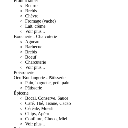
Produit laitier
Beurre
Brebis
Chèvre
Fromage (vache)
Lait, crème
Voir plus...
Boucherie - Charcuterie
Agneau
Barbecue
Brebis
Boeuf
Charcuterie
Voir plus...
Poissonerie
Oeuf
Boulangerie - Pâtisserie
Pain, baguette, petit pain
Pâtisserie
Épicerie
Bocal, Conserve, Sauce
Café, Thé, Tisane, Cacao
Céréale, Muesli
Chips, Apéro
Confiture, Choco, Miel
Voir plus...