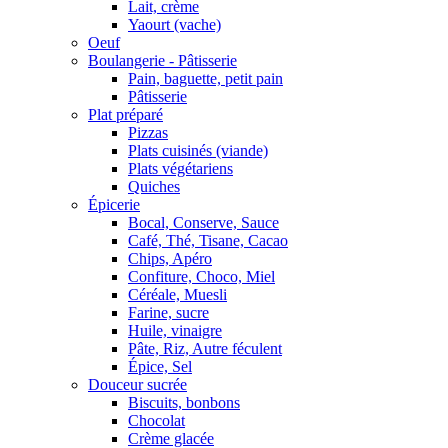
Lait, crème
Yaourt (vache)
Oeuf
Boulangerie - Pâtisserie
Pain, baguette, petit pain
Pâtisserie
Plat préparé
Pizzas
Plats cuisinés (viande)
Plats végétariens
Quiches
Épicerie
Bocal, Conserve, Sauce
Café, Thé, Tisane, Cacao
Chips, Apéro
Confiture, Choco, Miel
Céréale, Muesli
Farine, sucre
Huile, vinaigre
Pâte, Riz, Autre féculent
Épice, Sel
Douceur sucrée
Biscuits, bonbons
Chocolat
Crème glacée