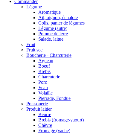
Commander
Légume
Aromatique
Ail, oignon, échalote
Colis, panier de légumes
Légume (autre)
Pomme de terre
Salade, laitue
Fruit
Fruit sec
Boucherie - Charcuterie
Agneau
Boeuf
Brebis
Charcuterie
Porc
Veau
Volaille
Pierrade, Fondue
Poissonerie
Produit laitier
Beurre
Brebis (fromage-yaourt)
Chèvre
Fromage (vache)