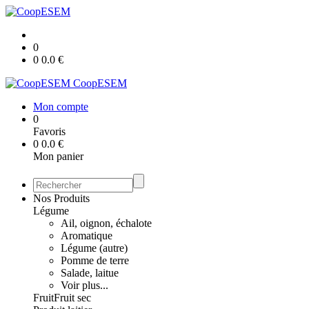
0
0
0.0
€
CoopESEM
Mon compte
0
Favoris
0
0.0
€
Mon panier
Nos Produits
Légume
Ail, oignon, échalote
Aromatique
Légume (autre)
Pomme de terre
Salade, laitue
Voir plus...
Fruit
Fruit sec