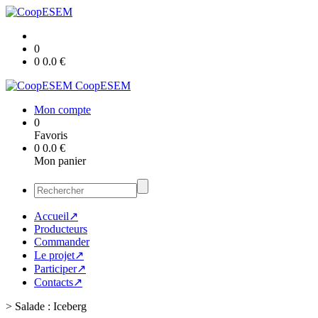
0
0
0.0
€
CoopESEM
Mon compte
0
Favoris
0
0.0
€
Mon panier
Accueil↗
Producteurs
Commander
Le projet↗
Participer↗
Contacts↗
>
Salade : Iceberg