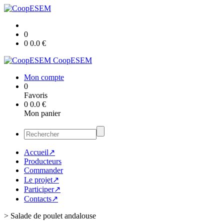
0
0
0.0
€
CoopESEM
Mon compte
0
Favoris
0
0.0
€
Mon panier
Accueil↗
Producteurs
Commander
Le projet↗
Participer↗
Contacts↗
>
Salade de poulet andalouse