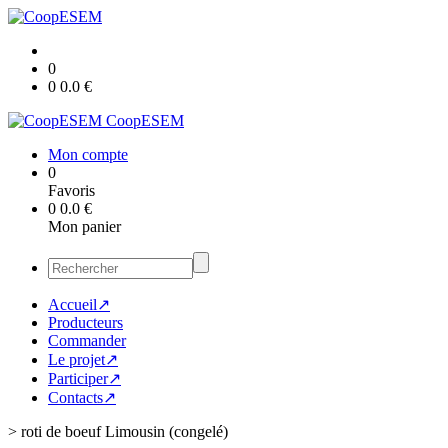
0
0
0.0
€
CoopESEM
Mon compte
0
Favoris
0
0.0
€
Mon panier
Accueil↗
Producteurs
Commander
Le projet↗
Participer↗
Contacts↗
>
roti de boeuf Limousin (congelé)