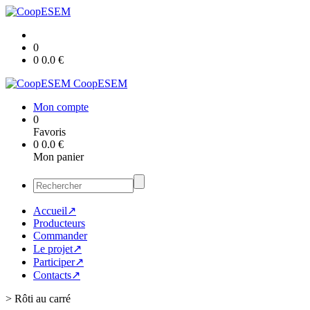
0
0
0.0
€
CoopESEM
Mon compte
0
Favoris
0
0.0
€
Mon panier
Accueil↗
Producteurs
Commander
Le projet↗
Participer↗
Contacts↗
>
Rôti au carré