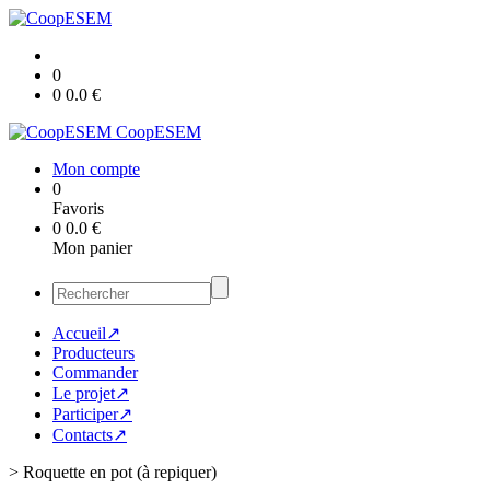
0
0
0.0
€
CoopESEM
Mon compte
0
Favoris
0
0.0
€
Mon panier
Accueil↗
Producteurs
Commander
Le projet↗
Participer↗
Contacts↗
>
Roquette en pot (à repiquer)