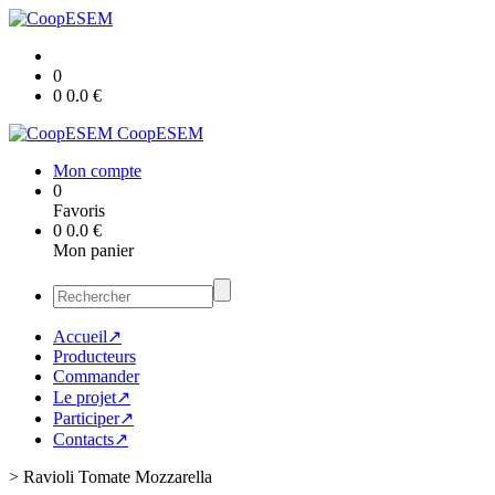
0
0
0.0
€
CoopESEM
Mon compte
0
Favoris
0
0.0
€
Mon panier
Accueil↗
Producteurs
Commander
Le projet↗
Participer↗
Contacts↗
>
Ravioli Tomate Mozzarella