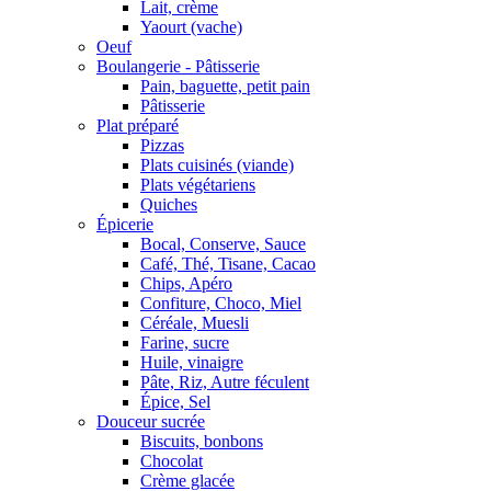
Lait, crème
Yaourt (vache)
Oeuf
Boulangerie - Pâtisserie
Pain, baguette, petit pain
Pâtisserie
Plat préparé
Pizzas
Plats cuisinés (viande)
Plats végétariens
Quiches
Épicerie
Bocal, Conserve, Sauce
Café, Thé, Tisane, Cacao
Chips, Apéro
Confiture, Choco, Miel
Céréale, Muesli
Farine, sucre
Huile, vinaigre
Pâte, Riz, Autre féculent
Épice, Sel
Douceur sucrée
Biscuits, bonbons
Chocolat
Crème glacée