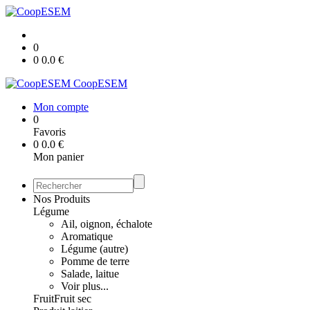
0
0
0.0
€
CoopESEM
Mon compte
0
Favoris
0
0.0
€
Mon panier
Nos Produits
Légume
Ail, oignon, échalote
Aromatique
Légume (autre)
Pomme de terre
Salade, laitue
Voir plus...
Fruit
Fruit sec