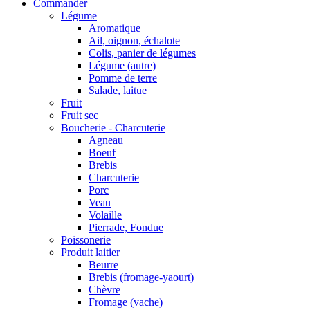
Commander
Légume
Aromatique
Ail, oignon, échalote
Colis, panier de légumes
Légume (autre)
Pomme de terre
Salade, laitue
Fruit
Fruit sec
Boucherie - Charcuterie
Agneau
Boeuf
Brebis
Charcuterie
Porc
Veau
Volaille
Pierrade, Fondue
Poissonerie
Produit laitier
Beurre
Brebis (fromage-yaourt)
Chèvre
Fromage (vache)