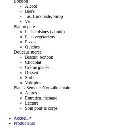
Boisson
Alcool
Bière
Jus, Limonade, Sirop
Vin
Plat préparé
Plats cuisinés (viande)
Plats végétariens
Pizzas
Quiches
Douceur sucrée
Biscuit, bonbon
Chocolat
Crème glacée
Dessert
Sorbet
Voir plus...
Plant - Semence
Non-alimentaire
Autres
Entretien, ménage
Lecture
Soin pour le corps
Accueil↗
Producteurs