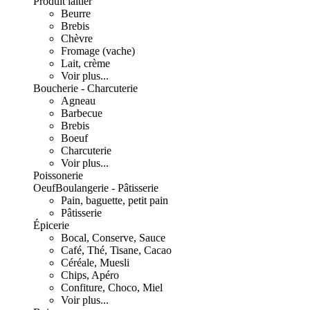
Produit laitier
Beurre
Brebis
Chèvre
Fromage (vache)
Lait, crème
Voir plus...
Boucherie - Charcuterie
Agneau
Barbecue
Brebis
Boeuf
Charcuterie
Voir plus...
Poissonerie
Oeuf
Boulangerie - Pâtisserie
Pain, baguette, petit pain
Pâtisserie
Épicerie
Bocal, Conserve, Sauce
Café, Thé, Tisane, Cacao
Céréale, Muesli
Chips, Apéro
Confiture, Choco, Miel
Voir plus...