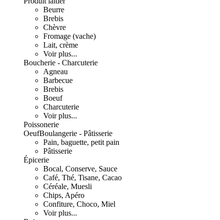
Produit laitier
Beurre
Brebis
Chèvre
Fromage (vache)
Lait, crème
Voir plus...
Boucherie - Charcuterie
Agneau
Barbecue
Brebis
Boeuf
Charcuterie
Voir plus...
Poissonerie
Oeuf
Boulangerie - Pâtisserie
Pain, baguette, petit pain
Pâtisserie
Épicerie
Bocal, Conserve, Sauce
Café, Thé, Tisane, Cacao
Céréale, Muesli
Chips, Apéro
Confiture, Choco, Miel
Voir plus...