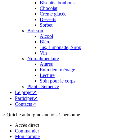
Biscuits, bonbons
Chocolat
Crème glacée
Desserts
Sorbet
Boisson
Alcool
Bière
Jus, Limonade, Sirop
Vin
Non-alimentaire
Autres
Entretien, ménage
Lecture
Soin pour le corps
Plant - Semence
Le projet↗
Participer↗
Contacts↗
>
Quiche aubergine anchois 1 personne
Accès direct
Commander
Mon compte