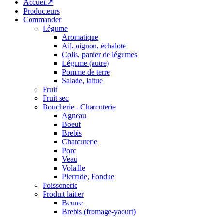
Accueil↗
Producteurs
Commander
Légume
Aromatique
Ail, oignon, échalote
Colis, panier de légumes
Légume (autre)
Pomme de terre
Salade, laitue
Fruit
Fruit sec
Boucherie - Charcuterie
Agneau
Boeuf
Brebis
Charcuterie
Porc
Veau
Volaille
Pierrade, Fondue
Poissonerie
Produit laitier
Beurre
Brebis (fromage-yaourt)