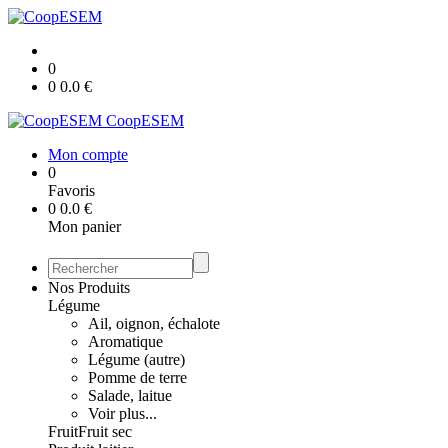
0
0
0.0
€
CoopESEM
Mon compte
0
Favoris
0
0.0
€
Mon panier
Nos Produits
Légume
Ail, oignon, échalote
Aromatique
Légume (autre)
Pomme de terre
Salade, laitue
Voir plus...
Fruit
Fruit sec