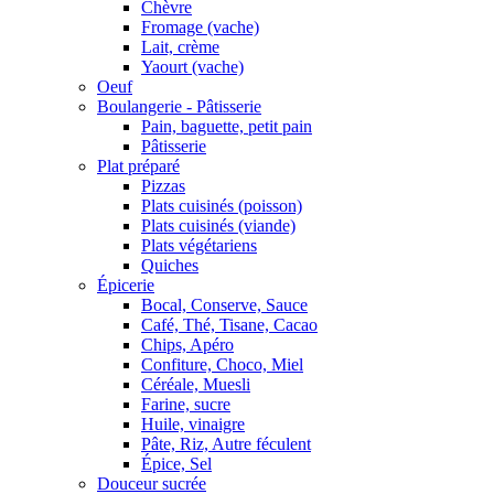
Chèvre
Fromage (vache)
Lait, crème
Yaourt (vache)
Oeuf
Boulangerie - Pâtisserie
Pain, baguette, petit pain
Pâtisserie
Plat préparé
Pizzas
Plats cuisinés (poisson)
Plats cuisinés (viande)
Plats végétariens
Quiches
Épicerie
Bocal, Conserve, Sauce
Café, Thé, Tisane, Cacao
Chips, Apéro
Confiture, Choco, Miel
Céréale, Muesli
Farine, sucre
Huile, vinaigre
Pâte, Riz, Autre féculent
Épice, Sel
Douceur sucrée