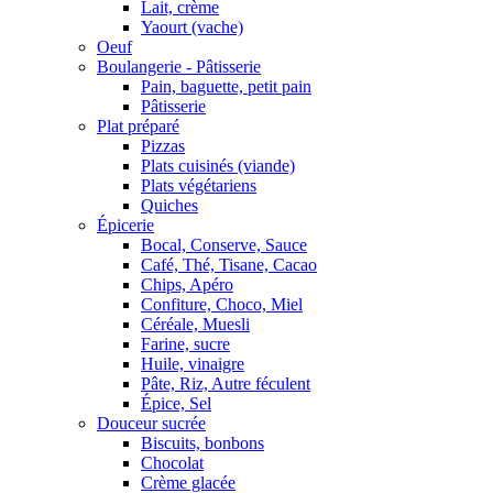
Lait, crème
Yaourt (vache)
Oeuf
Boulangerie - Pâtisserie
Pain, baguette, petit pain
Pâtisserie
Plat préparé
Pizzas
Plats cuisinés (viande)
Plats végétariens
Quiches
Épicerie
Bocal, Conserve, Sauce
Café, Thé, Tisane, Cacao
Chips, Apéro
Confiture, Choco, Miel
Céréale, Muesli
Farine, sucre
Huile, vinaigre
Pâte, Riz, Autre féculent
Épice, Sel
Douceur sucrée
Biscuits, bonbons
Chocolat
Crème glacée