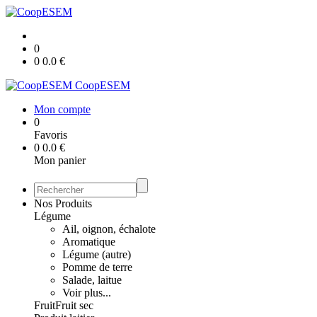
0
0
0.0
€
CoopESEM
Mon compte
0
Favoris
0
0.0
€
Mon panier
Nos Produits
Légume
Ail, oignon, échalote
Aromatique
Légume (autre)
Pomme de terre
Salade, laitue
Voir plus...
Fruit
Fruit sec