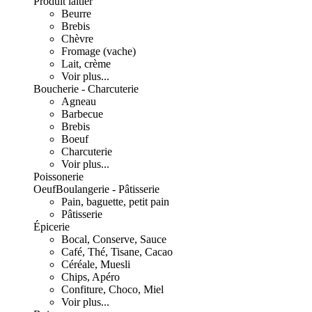
Produit laitier
Beurre
Brebis
Chèvre
Fromage (vache)
Lait, crème
Voir plus...
Boucherie - Charcuterie
Agneau
Barbecue
Brebis
Boeuf
Charcuterie
Voir plus...
Poissonerie
Oeuf
Boulangerie - Pâtisserie
Pain, baguette, petit pain
Pâtisserie
Épicerie
Bocal, Conserve, Sauce
Café, Thé, Tisane, Cacao
Céréale, Muesli
Chips, Apéro
Confiture, Choco, Miel
Voir plus...