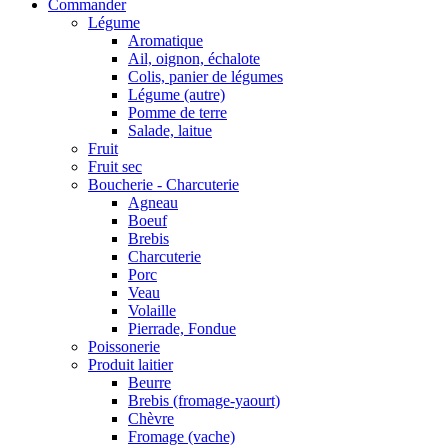
Commander
Légume
Aromatique
Ail, oignon, échalote
Colis, panier de légumes
Légume (autre)
Pomme de terre
Salade, laitue
Fruit
Fruit sec
Boucherie - Charcuterie
Agneau
Boeuf
Brebis
Charcuterie
Porc
Veau
Volaille
Pierrade, Fondue
Poissonerie
Produit laitier
Beurre
Brebis (fromage-yaourt)
Chèvre
Fromage (vache)