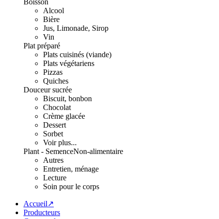
Boisson
Alcool
Bière
Jus, Limonade, Sirop
Vin
Plat préparé
Plats cuisinés (viande)
Plats végétariens
Pizzas
Quiches
Douceur sucrée
Biscuit, bonbon
Chocolat
Crème glacée
Dessert
Sorbet
Voir plus...
Plant - Semence
Non-alimentaire
Autres
Entretien, ménage
Lecture
Soin pour le corps
Accueil↗
Producteurs