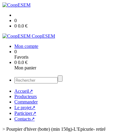
0
0
0.0
€
CoopESEM
Mon compte
0
Favoris
0
0.0
€
Mon panier
Accueil↗
Producteurs
Commander
Le projet↗
Participer↗
Contacts↗
>
Pourpier d'hiver (botte) (min 150g)-L'Epicurie- retiré