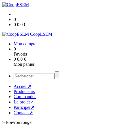
0
0
0.0
€
CoopESEM
Mon compte
0
Favoris
0
0.0
€
Mon panier
Accueil↗
Producteurs
Commander
Le projet↗
Participer↗
Contacts↗
>
Poivron rouge