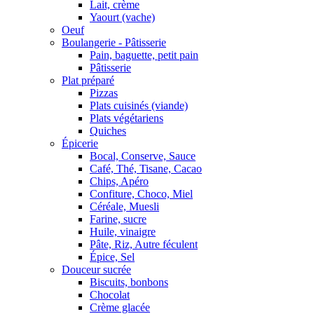
Lait, crème
Yaourt (vache)
Oeuf
Boulangerie - Pâtisserie
Pain, baguette, petit pain
Pâtisserie
Plat préparé
Pizzas
Plats cuisinés (viande)
Plats végétariens
Quiches
Épicerie
Bocal, Conserve, Sauce
Café, Thé, Tisane, Cacao
Chips, Apéro
Confiture, Choco, Miel
Céréale, Muesli
Farine, sucre
Huile, vinaigre
Pâte, Riz, Autre féculent
Épice, Sel
Douceur sucrée
Biscuits, bonbons
Chocolat
Crème glacée