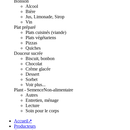
Boisson
Alcool
Bière
Jus, Limonade, Sirop
Vin
Plat préparé
Plats cuisinés (viande)
Plats végétariens
Pizzas
Quiches
Douceur sucrée
Biscuit, bonbon
Chocolat
Crème glacée
Dessert
Sorbet
Voir plus...
Plant - Semence
Non-alimentaire
Autres
Entretien, ménage
Lecture
Soin pour le corps
Accueil↗
Producteurs