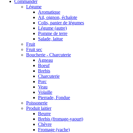
Commander
Légume
Aromatique
Ail, oignon, échalote
Colis, panier de légumes
Légume (autre)
Pomme de terre
Salade, laitue
Fruit
Fruit sec
Boucherie - Charcuterie
Agneau
Boeuf
Brebis
Charcuterie
Porc
Veau
Volaille
Pierrade, Fondue
Poissonerie
Produit laitier
Beurre
Brebis (fromage-yaourt)
Chèvre
Fromage (vache)