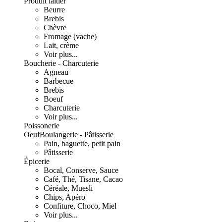
Produit laitier
Beurre
Brebis
Chèvre
Fromage (vache)
Lait, crème
Voir plus...
Boucherie - Charcuterie
Agneau
Barbecue
Brebis
Boeuf
Charcuterie
Voir plus...
Poissonerie
Oeuf
Boulangerie - Pâtisserie
Pain, baguette, petit pain
Pâtisserie
Épicerie
Bocal, Conserve, Sauce
Café, Thé, Tisane, Cacao
Céréale, Muesli
Chips, Apéro
Confiture, Choco, Miel
Voir plus...