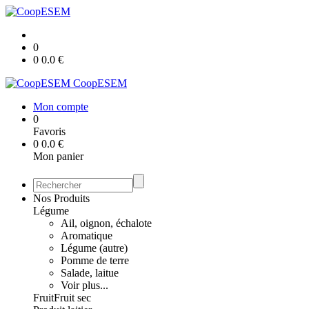
0
0
0.0
€
CoopESEM
Mon compte
0
Favoris
0
0.0
€
Mon panier
Nos Produits
Légume
Ail, oignon, échalote
Aromatique
Légume (autre)
Pomme de terre
Salade, laitue
Voir plus...
Fruit
Fruit sec