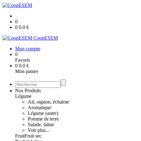
0
0
0.0
€
CoopESEM
Mon compte
0
Favoris
0
0.0
€
Mon panier
Nos Produits
Légume
Ail, oignon, échalote
Aromatique
Légume (autre)
Pomme de terre
Salade, laitue
Voir plus...
Fruit
Fruit sec