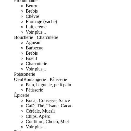
Produit laitier
Beurre
Brebis
Chèvre
Fromage (vache)
Lait, crème
Voir plus...
Boucherie - Charcuterie
Agneau
Barbecue
Brebis
Boeuf
Charcuterie
Voir plus...
Poissonerie
Oeuf
Boulangerie - Pâtisserie
Pain, baguette, petit pain
Pâtisserie
Épicerie
Bocal, Conserve, Sauce
Café, Thé, Tisane, Cacao
Céréale, Muesli
Chips, Apéro
Confiture, Choco, Miel
Voir plus...