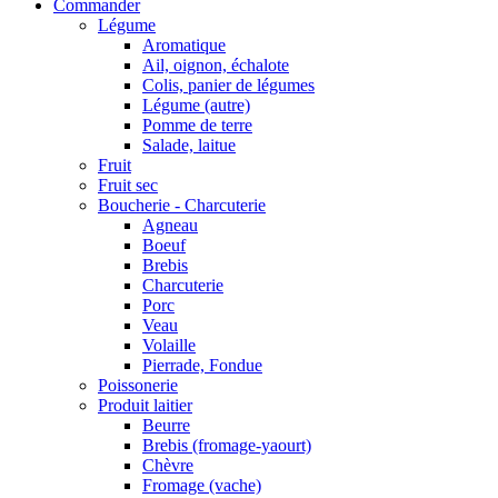
Commander
Légume
Aromatique
Ail, oignon, échalote
Colis, panier de légumes
Légume (autre)
Pomme de terre
Salade, laitue
Fruit
Fruit sec
Boucherie - Charcuterie
Agneau
Boeuf
Brebis
Charcuterie
Porc
Veau
Volaille
Pierrade, Fondue
Poissonerie
Produit laitier
Beurre
Brebis (fromage-yaourt)
Chèvre
Fromage (vache)