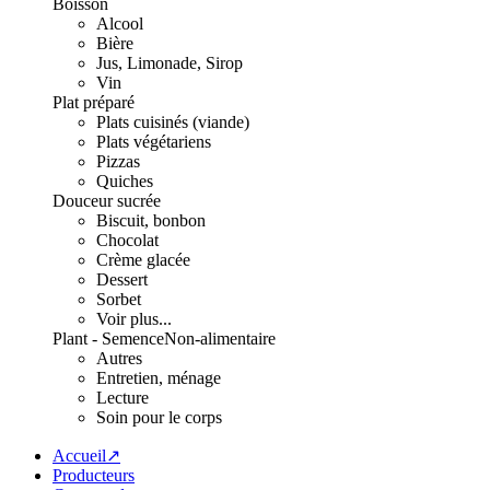
Boisson
Alcool
Bière
Jus, Limonade, Sirop
Vin
Plat préparé
Plats cuisinés (viande)
Plats végétariens
Pizzas
Quiches
Douceur sucrée
Biscuit, bonbon
Chocolat
Crème glacée
Dessert
Sorbet
Voir plus...
Plant - Semence
Non-alimentaire
Autres
Entretien, ménage
Lecture
Soin pour le corps
Accueil↗
Producteurs