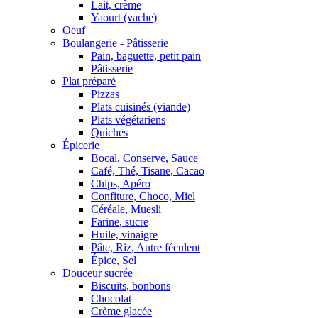
Lait, crème
Yaourt (vache)
Oeuf
Boulangerie - Pâtisserie
Pain, baguette, petit pain
Pâtisserie
Plat préparé
Pizzas
Plats cuisinés (viande)
Plats végétariens
Quiches
Épicerie
Bocal, Conserve, Sauce
Café, Thé, Tisane, Cacao
Chips, Apéro
Confiture, Choco, Miel
Céréale, Muesli
Farine, sucre
Huile, vinaigre
Pâte, Riz, Autre féculent
Épice, Sel
Douceur sucrée
Biscuits, bonbons
Chocolat
Crème glacée