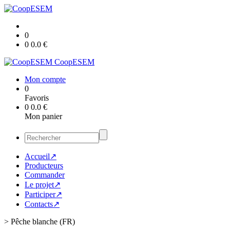
0
0
0.0
€
CoopESEM
Mon compte
0
Favoris
0
0.0
€
Mon panier
Accueil↗
Producteurs
Commander
Le projet↗
Participer↗
Contacts↗
>
Pêche blanche (FR)