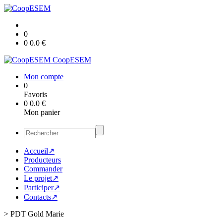
0
0
0.0
€
CoopESEM
Mon compte
0
Favoris
0
0.0
€
Mon panier
Accueil↗
Producteurs
Commander
Le projet↗
Participer↗
Contacts↗
>
PDT Gold Marie