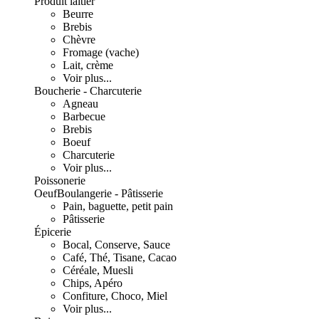
Produit laitier
Beurre
Brebis
Chèvre
Fromage (vache)
Lait, crème
Voir plus...
Boucherie - Charcuterie
Agneau
Barbecue
Brebis
Boeuf
Charcuterie
Voir plus...
Poissonerie
Oeuf
Boulangerie - Pâtisserie
Pain, baguette, petit pain
Pâtisserie
Épicerie
Bocal, Conserve, Sauce
Café, Thé, Tisane, Cacao
Céréale, Muesli
Chips, Apéro
Confiture, Choco, Miel
Voir plus...