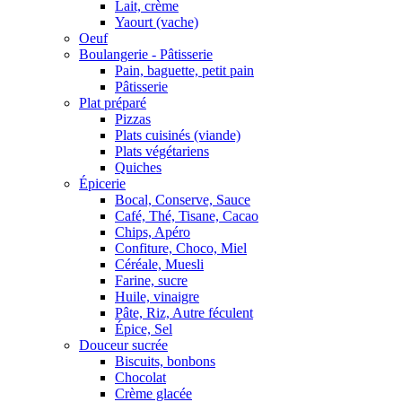
Lait, crème
Yaourt (vache)
Oeuf
Boulangerie - Pâtisserie
Pain, baguette, petit pain
Pâtisserie
Plat préparé
Pizzas
Plats cuisinés (viande)
Plats végétariens
Quiches
Épicerie
Bocal, Conserve, Sauce
Café, Thé, Tisane, Cacao
Chips, Apéro
Confiture, Choco, Miel
Céréale, Muesli
Farine, sucre
Huile, vinaigre
Pâte, Riz, Autre féculent
Épice, Sel
Douceur sucrée
Biscuits, bonbons
Chocolat
Crème glacée