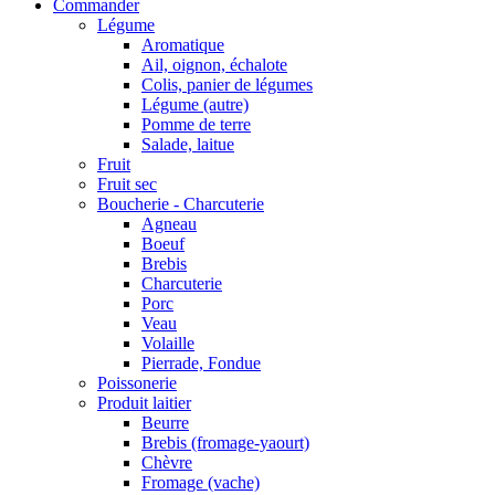
Commander
Légume
Aromatique
Ail, oignon, échalote
Colis, panier de légumes
Légume (autre)
Pomme de terre
Salade, laitue
Fruit
Fruit sec
Boucherie - Charcuterie
Agneau
Boeuf
Brebis
Charcuterie
Porc
Veau
Volaille
Pierrade, Fondue
Poissonerie
Produit laitier
Beurre
Brebis (fromage-yaourt)
Chèvre
Fromage (vache)