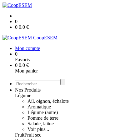
0
0
0.0
€
CoopESEM
Mon compte
0
Favoris
0
0.0
€
Mon panier
Nos Produits
Légume
Ail, oignon, échalote
Aromatique
Légume (autre)
Pomme de terre
Salade, laitue
Voir plus...
Fruit
Fruit sec