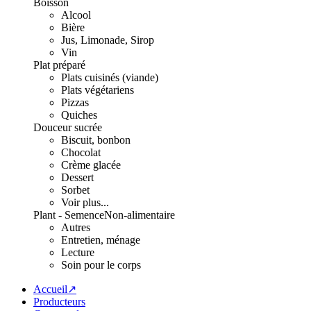
Boisson
Alcool
Bière
Jus, Limonade, Sirop
Vin
Plat préparé
Plats cuisinés (viande)
Plats végétariens
Pizzas
Quiches
Douceur sucrée
Biscuit, bonbon
Chocolat
Crème glacée
Dessert
Sorbet
Voir plus...
Plant - Semence
Non-alimentaire
Autres
Entretien, ménage
Lecture
Soin pour le corps
Accueil↗
Producteurs