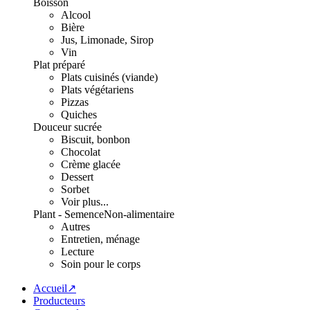
Boisson
Alcool
Bière
Jus, Limonade, Sirop
Vin
Plat préparé
Plats cuisinés (viande)
Plats végétariens
Pizzas
Quiches
Douceur sucrée
Biscuit, bonbon
Chocolat
Crème glacée
Dessert
Sorbet
Voir plus...
Plant - Semence
Non-alimentaire
Autres
Entretien, ménage
Lecture
Soin pour le corps
Accueil↗
Producteurs