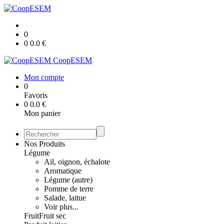
0
0
0.0
€
CoopESEM
Mon compte
0
Favoris
0
0.0
€
Mon panier
Nos Produits
Légume
Ail, oignon, échalote
Aromatique
Légume (autre)
Pomme de terre
Salade, laitue
Voir plus...
Fruit
Fruit sec