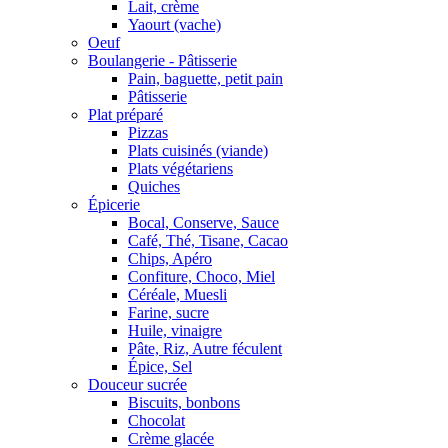
Lait, crème
Yaourt (vache)
Oeuf
Boulangerie - Pâtisserie
Pain, baguette, petit pain
Pâtisserie
Plat préparé
Pizzas
Plats cuisinés (viande)
Plats végétariens
Quiches
Épicerie
Bocal, Conserve, Sauce
Café, Thé, Tisane, Cacao
Chips, Apéro
Confiture, Choco, Miel
Céréale, Muesli
Farine, sucre
Huile, vinaigre
Pâte, Riz, Autre féculent
Épice, Sel
Douceur sucrée
Biscuits, bonbons
Chocolat
Crème glacée