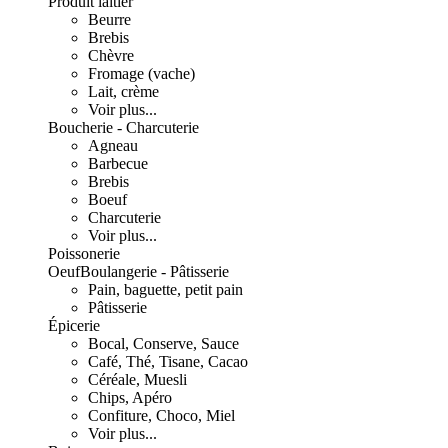
Produit laitier
Beurre
Brebis
Chèvre
Fromage (vache)
Lait, crème
Voir plus...
Boucherie - Charcuterie
Agneau
Barbecue
Brebis
Boeuf
Charcuterie
Voir plus...
Poissonerie
Oeuf
Boulangerie - Pâtisserie
Pain, baguette, petit pain
Pâtisserie
Épicerie
Bocal, Conserve, Sauce
Café, Thé, Tisane, Cacao
Céréale, Muesli
Chips, Apéro
Confiture, Choco, Miel
Voir plus...