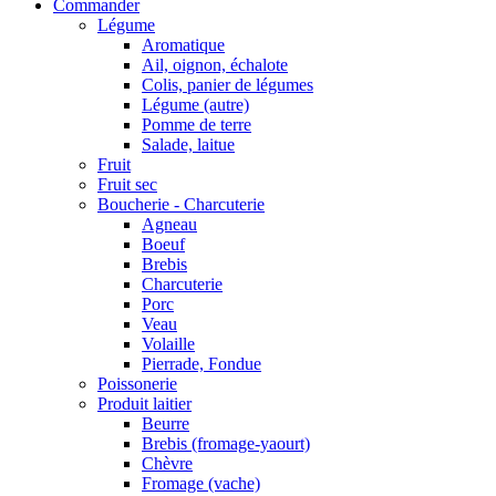
Commander
Légume
Aromatique
Ail, oignon, échalote
Colis, panier de légumes
Légume (autre)
Pomme de terre
Salade, laitue
Fruit
Fruit sec
Boucherie - Charcuterie
Agneau
Boeuf
Brebis
Charcuterie
Porc
Veau
Volaille
Pierrade, Fondue
Poissonerie
Produit laitier
Beurre
Brebis (fromage-yaourt)
Chèvre
Fromage (vache)