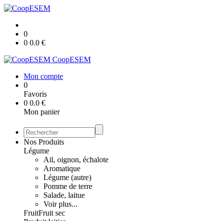
0
0
0.0
€
CoopESEM
Mon compte
0
Favoris
0
0.0
€
Mon panier
Nos Produits
Légume
Ail, oignon, échalote
Aromatique
Légume (autre)
Pomme de terre
Salade, laitue
Voir plus...
Fruit
Fruit sec