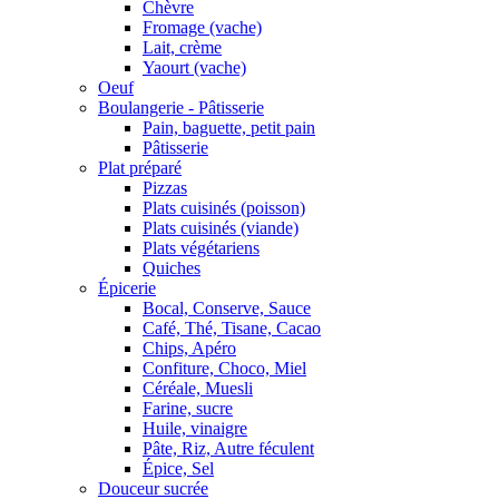
Chèvre
Fromage (vache)
Lait, crème
Yaourt (vache)
Oeuf
Boulangerie - Pâtisserie
Pain, baguette, petit pain
Pâtisserie
Plat préparé
Pizzas
Plats cuisinés (poisson)
Plats cuisinés (viande)
Plats végétariens
Quiches
Épicerie
Bocal, Conserve, Sauce
Café, Thé, Tisane, Cacao
Chips, Apéro
Confiture, Choco, Miel
Céréale, Muesli
Farine, sucre
Huile, vinaigre
Pâte, Riz, Autre féculent
Épice, Sel
Douceur sucrée