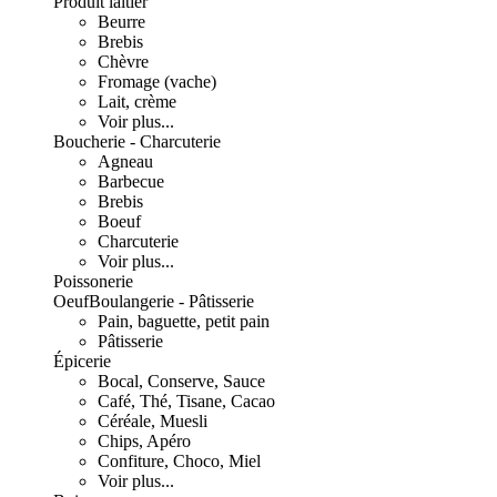
Produit laitier
Beurre
Brebis
Chèvre
Fromage (vache)
Lait, crème
Voir plus...
Boucherie - Charcuterie
Agneau
Barbecue
Brebis
Boeuf
Charcuterie
Voir plus...
Poissonerie
Oeuf
Boulangerie - Pâtisserie
Pain, baguette, petit pain
Pâtisserie
Épicerie
Bocal, Conserve, Sauce
Café, Thé, Tisane, Cacao
Céréale, Muesli
Chips, Apéro
Confiture, Choco, Miel
Voir plus...