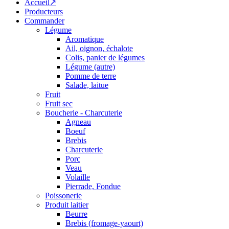
Accueil↗
Producteurs
Commander
Légume
Aromatique
Ail, oignon, échalote
Colis, panier de légumes
Légume (autre)
Pomme de terre
Salade, laitue
Fruit
Fruit sec
Boucherie - Charcuterie
Agneau
Boeuf
Brebis
Charcuterie
Porc
Veau
Volaille
Pierrade, Fondue
Poissonerie
Produit laitier
Beurre
Brebis (fromage-yaourt)