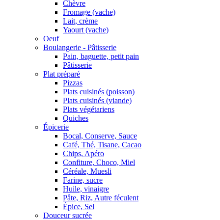
Chèvre
Fromage (vache)
Lait, crème
Yaourt (vache)
Oeuf
Boulangerie - Pâtisserie
Pain, baguette, petit pain
Pâtisserie
Plat préparé
Pizzas
Plats cuisinés (poisson)
Plats cuisinés (viande)
Plats végétariens
Quiches
Épicerie
Bocal, Conserve, Sauce
Café, Thé, Tisane, Cacao
Chips, Apéro
Confiture, Choco, Miel
Céréale, Muesli
Farine, sucre
Huile, vinaigre
Pâte, Riz, Autre féculent
Épice, Sel
Douceur sucrée