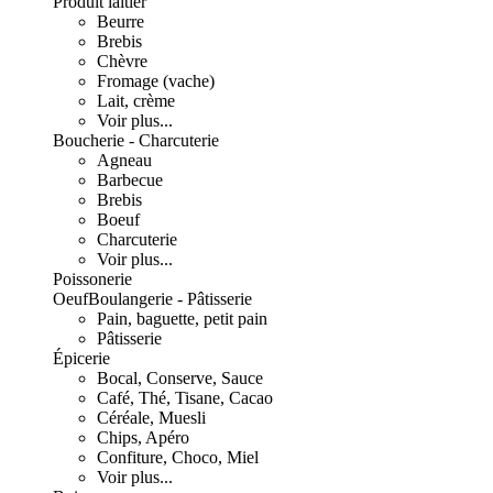
Produit laitier
Beurre
Brebis
Chèvre
Fromage (vache)
Lait, crème
Voir plus...
Boucherie - Charcuterie
Agneau
Barbecue
Brebis
Boeuf
Charcuterie
Voir plus...
Poissonerie
Oeuf
Boulangerie - Pâtisserie
Pain, baguette, petit pain
Pâtisserie
Épicerie
Bocal, Conserve, Sauce
Café, Thé, Tisane, Cacao
Céréale, Muesli
Chips, Apéro
Confiture, Choco, Miel
Voir plus...