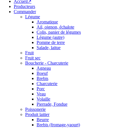
Accueil↗
Producteurs
Commander
Légume
Aromatique
Ail, oignon, échalote
Colis, panier de légumes
Légume (autre)
Pomme de terre
Salade, laitue
Fruit
Fruit sec
Boucherie - Charcuterie
Agneau
Boeuf
Brebis
Charcuterie
Porc
Veau
Volaille
Pierrade, Fondue
Poissonerie
Produit laitier
Beurre
Brebis (fromage-yaourt)