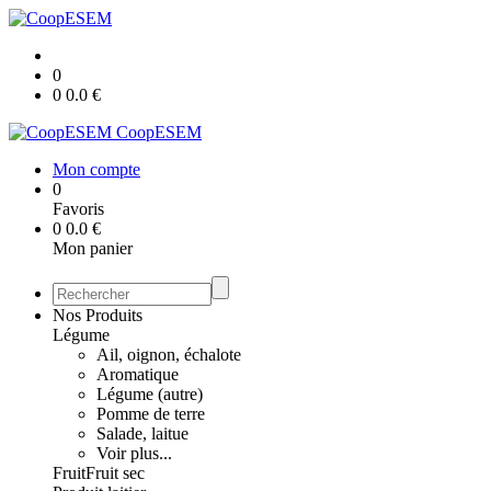
0
0
0.0
€
CoopESEM
Mon compte
0
Favoris
0
0.0
€
Mon panier
Nos Produits
Légume
Ail, oignon, échalote
Aromatique
Légume (autre)
Pomme de terre
Salade, laitue
Voir plus...
Fruit
Fruit sec