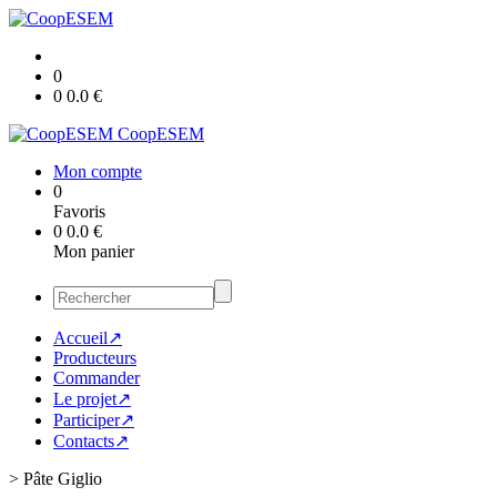
0
0
0.0
€
CoopESEM
Mon compte
0
Favoris
0
0.0
€
Mon panier
Accueil↗
Producteurs
Commander
Le projet↗
Participer↗
Contacts↗
>
Pâte Giglio