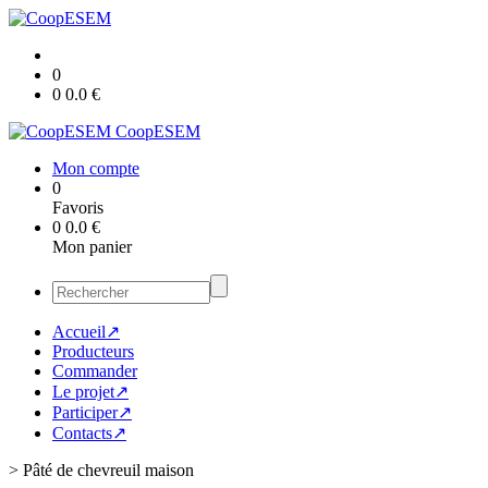
0
0
0.0
€
CoopESEM
Mon compte
0
Favoris
0
0.0
€
Mon panier
Accueil↗
Producteurs
Commander
Le projet↗
Participer↗
Contacts↗
>
Pâté de chevreuil maison