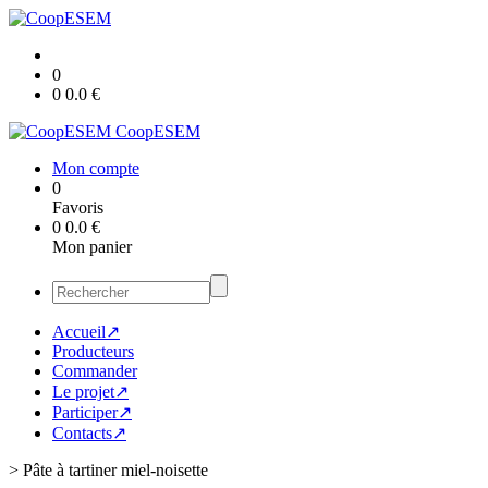
0
0
0.0
€
CoopESEM
Mon compte
0
Favoris
0
0.0
€
Mon panier
Accueil↗
Producteurs
Commander
Le projet↗
Participer↗
Contacts↗
>
Pâte à tartiner miel-noisette