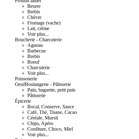
Produit laitier
Beurre
Brebis
Chèvre
Fromage (vache)
Lait, crème
Voir plus...
Boucherie - Charcuterie
Agneau
Barbecue
Brebis
Boeuf
Charcuterie
Voir plus...
Poissonerie
Oeuf
Boulangerie - Pâtisserie
Pain, baguette, petit pain
Pâtisserie
Épicerie
Bocal, Conserve, Sauce
Café, Thé, Tisane, Cacao
Céréale, Muesli
Chips, Apéro
Confiture, Choco, Miel
Voir plus...