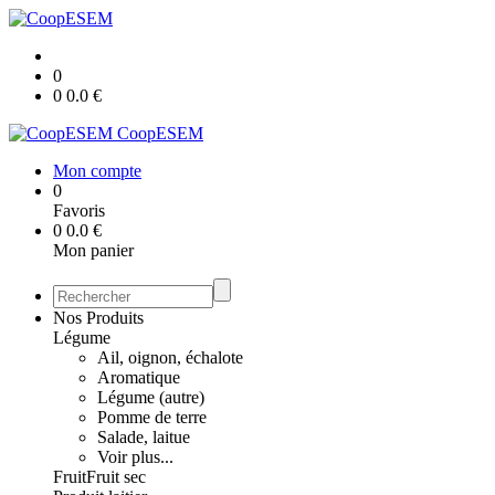
0
0
0.0
€
CoopESEM
Mon compte
0
Favoris
0
0.0
€
Mon panier
Nos Produits
Légume
Ail, oignon, échalote
Aromatique
Légume (autre)
Pomme de terre
Salade, laitue
Voir plus...
Fruit
Fruit sec