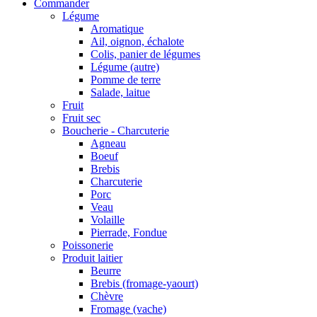
Commander
Légume
Aromatique
Ail, oignon, échalote
Colis, panier de légumes
Légume (autre)
Pomme de terre
Salade, laitue
Fruit
Fruit sec
Boucherie - Charcuterie
Agneau
Boeuf
Brebis
Charcuterie
Porc
Veau
Volaille
Pierrade, Fondue
Poissonerie
Produit laitier
Beurre
Brebis (fromage-yaourt)
Chèvre
Fromage (vache)