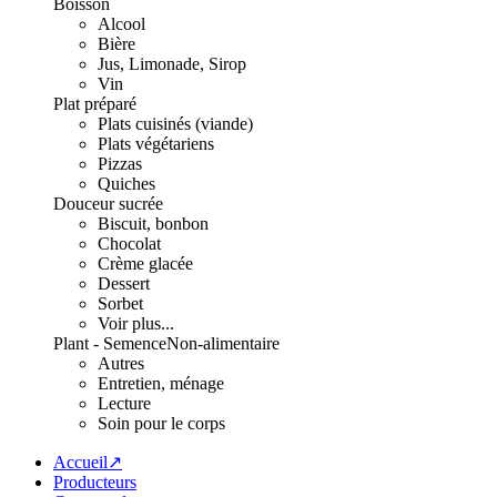
Boisson
Alcool
Bière
Jus, Limonade, Sirop
Vin
Plat préparé
Plats cuisinés (viande)
Plats végétariens
Pizzas
Quiches
Douceur sucrée
Biscuit, bonbon
Chocolat
Crème glacée
Dessert
Sorbet
Voir plus...
Plant - Semence
Non-alimentaire
Autres
Entretien, ménage
Lecture
Soin pour le corps
Accueil↗
Producteurs