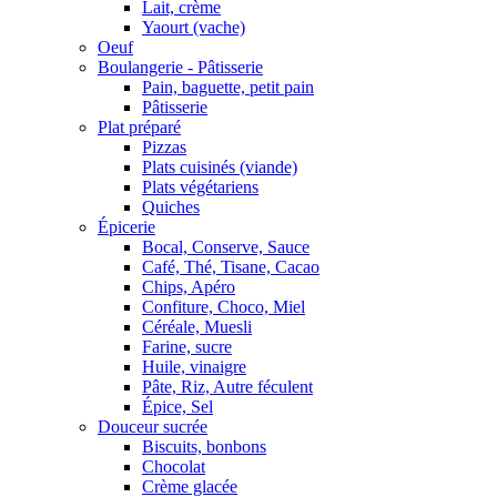
Lait, crème
Yaourt (vache)
Oeuf
Boulangerie - Pâtisserie
Pain, baguette, petit pain
Pâtisserie
Plat préparé
Pizzas
Plats cuisinés (viande)
Plats végétariens
Quiches
Épicerie
Bocal, Conserve, Sauce
Café, Thé, Tisane, Cacao
Chips, Apéro
Confiture, Choco, Miel
Céréale, Muesli
Farine, sucre
Huile, vinaigre
Pâte, Riz, Autre féculent
Épice, Sel
Douceur sucrée
Biscuits, bonbons
Chocolat
Crème glacée