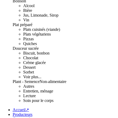
Boisson
Alcool
Bière
Jus, Limonade, Sirop
Vin
Plat préparé
Plats cuisinés (viande)
Plats végétariens
Pizzas
Quiches
Douceur sucrée
Biscuit, bonbon
Chocolat
Crème glacée
Dessert
Sorbet
Voir plus...
Plant - Semence
Non-alimentaire
Autres
Entretien, ménage
Lecture
Soin pour le corps
Accueil↗
Producteurs