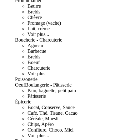
Produit laitier
Beurre
Brebis
Chèvre
Fromage (vache)
Lait, crème
Voir plus...
Boucherie - Charcuterie
Agneau
Barbecue
Brebis
Boeuf
Charcuterie
Voir plus...
Poissonerie
Oeuf
Boulangerie - Pâtisserie
Pain, baguette, petit pain
Pâtisserie
Épicerie
Bocal, Conserve, Sauce
Café, Thé, Tisane, Cacao
Céréale, Muesli
Chips, Apéro
Confiture, Choco, Miel
Voir plus...