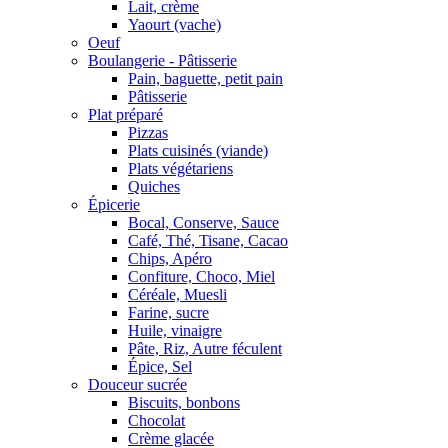
Lait, crème
Yaourt (vache)
Oeuf
Boulangerie - Pâtisserie
Pain, baguette, petit pain
Pâtisserie
Plat préparé
Pizzas
Plats cuisinés (viande)
Plats végétariens
Quiches
Épicerie
Bocal, Conserve, Sauce
Café, Thé, Tisane, Cacao
Chips, Apéro
Confiture, Choco, Miel
Céréale, Muesli
Farine, sucre
Huile, vinaigre
Pâte, Riz, Autre féculent
Épice, Sel
Douceur sucrée
Biscuits, bonbons
Chocolat
Crème glacée