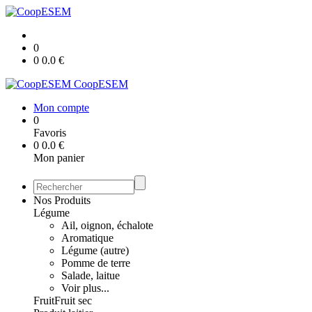
0
0
0.0
€
CoopESEM
Mon compte
0
Favoris
0
0.0
€
Mon panier
Nos Produits
Légume
Ail, oignon, échalote
Aromatique
Légume (autre)
Pomme de terre
Salade, laitue
Voir plus...
Fruit
Fruit sec