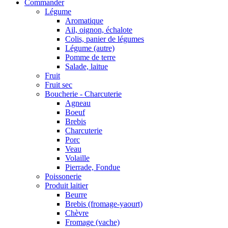
Commander
Légume
Aromatique
Ail, oignon, échalote
Colis, panier de légumes
Légume (autre)
Pomme de terre
Salade, laitue
Fruit
Fruit sec
Boucherie - Charcuterie
Agneau
Boeuf
Brebis
Charcuterie
Porc
Veau
Volaille
Pierrade, Fondue
Poissonerie
Produit laitier
Beurre
Brebis (fromage-yaourt)
Chèvre
Fromage (vache)