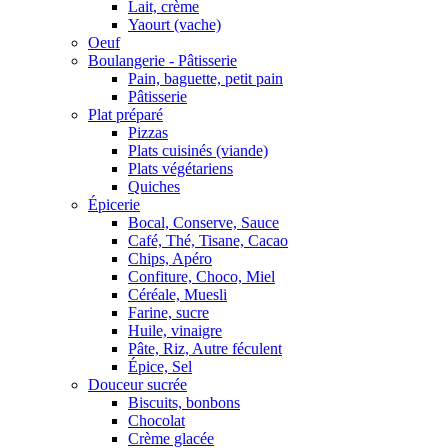
Lait, crème
Yaourt (vache)
Oeuf
Boulangerie - Pâtisserie
Pain, baguette, petit pain
Pâtisserie
Plat préparé
Pizzas
Plats cuisinés (viande)
Plats végétariens
Quiches
Épicerie
Bocal, Conserve, Sauce
Café, Thé, Tisane, Cacao
Chips, Apéro
Confiture, Choco, Miel
Céréale, Muesli
Farine, sucre
Huile, vinaigre
Pâte, Riz, Autre féculent
Épice, Sel
Douceur sucrée
Biscuits, bonbons
Chocolat
Crème glacée