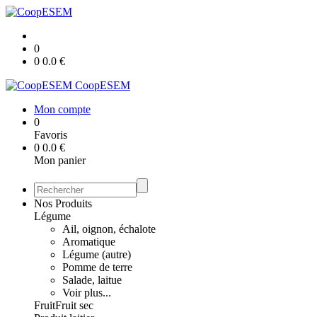
0
0
0.0
€
CoopESEM
Mon compte
0
Favoris
0
0.0
€
Mon panier
Nos Produits
Légume
Ail, oignon, échalote
Aromatique
Légume (autre)
Pomme de terre
Salade, laitue
Voir plus...
Fruit
Fruit sec