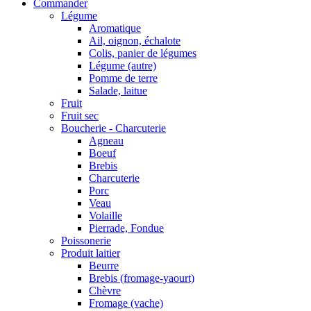
Commander
Légume
Aromatique
Ail, oignon, échalote
Colis, panier de légumes
Légume (autre)
Pomme de terre
Salade, laitue
Fruit
Fruit sec
Boucherie - Charcuterie
Agneau
Boeuf
Brebis
Charcuterie
Porc
Veau
Volaille
Pierrade, Fondue
Poissonerie
Produit laitier
Beurre
Brebis (fromage-yaourt)
Chèvre
Fromage (vache)