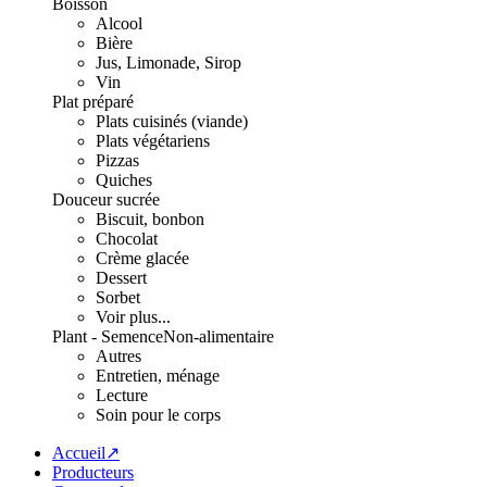
Boisson
Alcool
Bière
Jus, Limonade, Sirop
Vin
Plat préparé
Plats cuisinés (viande)
Plats végétariens
Pizzas
Quiches
Douceur sucrée
Biscuit, bonbon
Chocolat
Crème glacée
Dessert
Sorbet
Voir plus...
Plant - Semence
Non-alimentaire
Autres
Entretien, ménage
Lecture
Soin pour le corps
Accueil↗
Producteurs