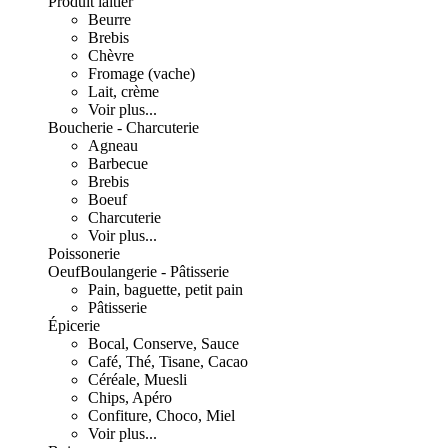
Produit laitier
Beurre
Brebis
Chèvre
Fromage (vache)
Lait, crème
Voir plus...
Boucherie - Charcuterie
Agneau
Barbecue
Brebis
Boeuf
Charcuterie
Voir plus...
Poissonerie
Oeuf
Boulangerie - Pâtisserie
Pain, baguette, petit pain
Pâtisserie
Épicerie
Bocal, Conserve, Sauce
Café, Thé, Tisane, Cacao
Céréale, Muesli
Chips, Apéro
Confiture, Choco, Miel
Voir plus...