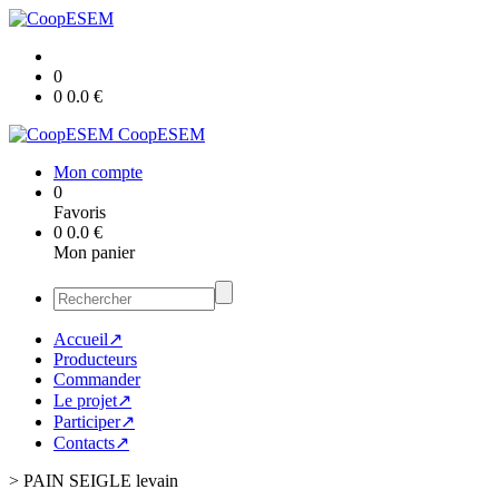
0
0
0.0
€
CoopESEM
Mon compte
0
Favoris
0
0.0
€
Mon panier
Accueil↗
Producteurs
Commander
Le projet↗
Participer↗
Contacts↗
>
PAIN SEIGLE levain