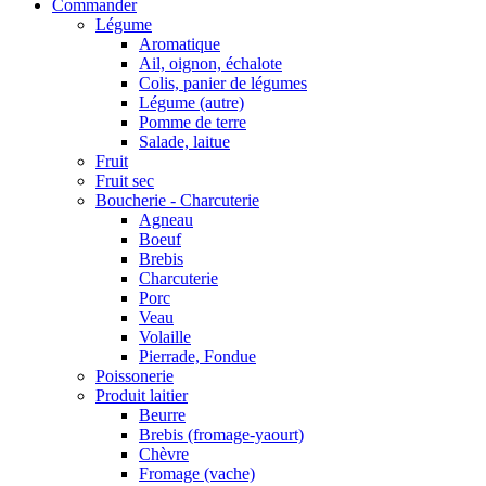
Commander
Légume
Aromatique
Ail, oignon, échalote
Colis, panier de légumes
Légume (autre)
Pomme de terre
Salade, laitue
Fruit
Fruit sec
Boucherie - Charcuterie
Agneau
Boeuf
Brebis
Charcuterie
Porc
Veau
Volaille
Pierrade, Fondue
Poissonerie
Produit laitier
Beurre
Brebis (fromage-yaourt)
Chèvre
Fromage (vache)