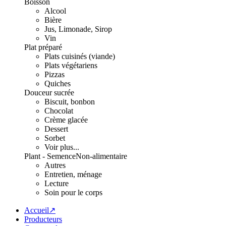
Boisson
Alcool
Bière
Jus, Limonade, Sirop
Vin
Plat préparé
Plats cuisinés (viande)
Plats végétariens
Pizzas
Quiches
Douceur sucrée
Biscuit, bonbon
Chocolat
Crème glacée
Dessert
Sorbet
Voir plus...
Plant - Semence
Non-alimentaire
Autres
Entretien, ménage
Lecture
Soin pour le corps
Accueil↗
Producteurs