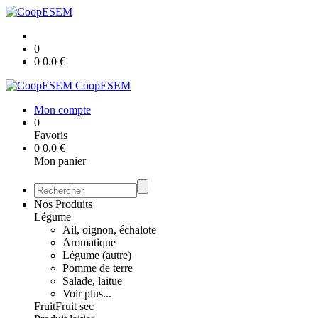
0
0
0.0
€
CoopESEM
Mon compte
0
Favoris
0
0.0
€
Mon panier
Nos Produits
Légume
Ail, oignon, échalote
Aromatique
Légume (autre)
Pomme de terre
Salade, laitue
Voir plus...
Fruit
Fruit sec