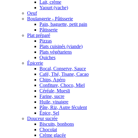
Lait, crème
Yaourt (vache)
Oeuf
Boulangerie - Pâtisserie
Pain, baguette, petit pain
Pâtisserie
Plat préparé
Pizzas
Plats cuisinés (viande)
Plats végétariens
Quiches
Épicerie
Bocal, Conserve, Sauce
Café, Thé, Tisane, Cacao
Chips, Apéro
Confiture, Choco, Miel
Céréale, Muesli
Farine, sucre
Huile, vinaigre
Pâte, Riz, Autre féculent
Épice, Sel
Douceur sucrée
Biscuits, bonbons
Chocolat
Crème glacée