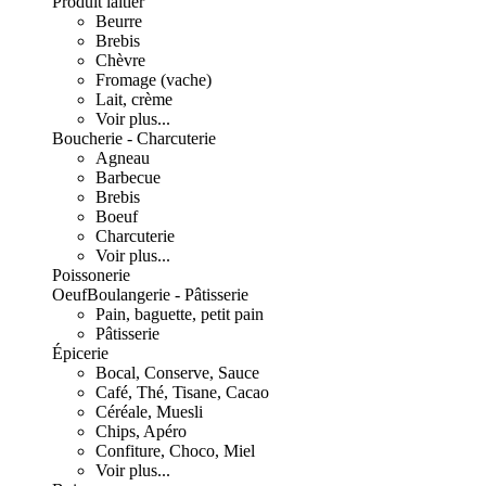
Produit laitier
Beurre
Brebis
Chèvre
Fromage (vache)
Lait, crème
Voir plus...
Boucherie - Charcuterie
Agneau
Barbecue
Brebis
Boeuf
Charcuterie
Voir plus...
Poissonerie
Oeuf
Boulangerie - Pâtisserie
Pain, baguette, petit pain
Pâtisserie
Épicerie
Bocal, Conserve, Sauce
Café, Thé, Tisane, Cacao
Céréale, Muesli
Chips, Apéro
Confiture, Choco, Miel
Voir plus...