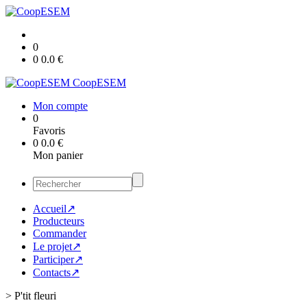
0
0
0.0
€
CoopESEM
Mon compte
0
Favoris
0
0.0
€
Mon panier
Accueil↗
Producteurs
Commander
Le projet↗
Participer↗
Contacts↗
>
P'tit fleuri